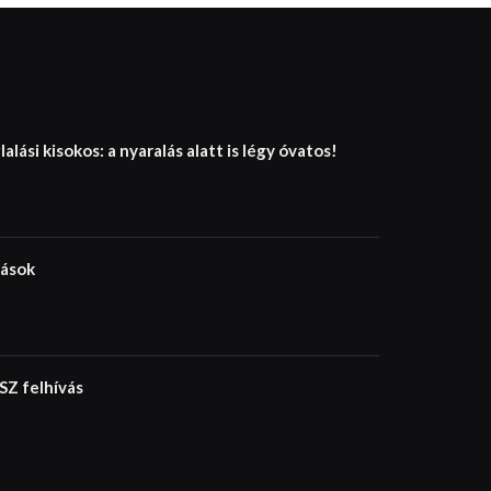
lalási kisokos: a nyaralás alatt is légy óvatos!
rások
Z felhívás