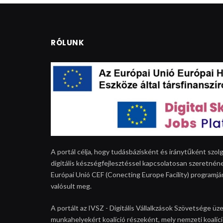
RÓLUNK
A portál célja, hogy tudásbázisként és iránytűként szolg
digitális készségfejlesztéssel kapcsolatosan szeretnéne
Európai Unió CEF (Conecting Europe Facility) programjá
valósult meg.
A portált az IVSZ - Digitális Vállalkzások Szövetsége üze
munkahelyekért koalíció részeként, mely nemzeti koalíció