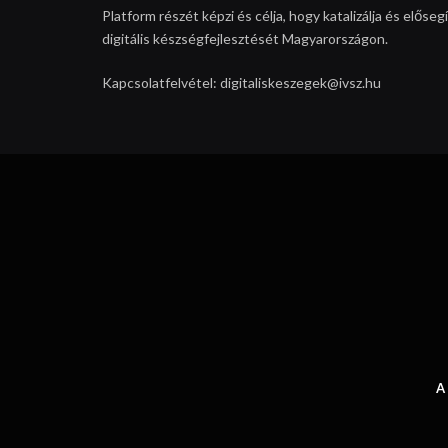
Platform részét képzi és célja, hogy katalizálja és elős
digitális készségfejlesztését Magyarországon.
Kapcsolatfelvétel: digitaliskeszegek@ivsz.hu
A