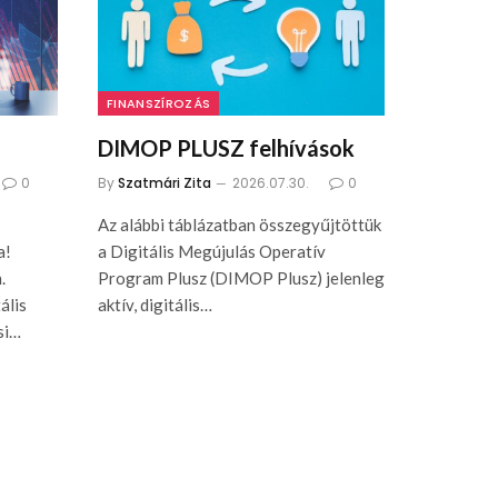
FINANSZÍROZÁS
DIMOP PLUSZ felhívások
0
By
Szatmári Zita
2026.07.30.
0
Az alábbi táblázatban összegyűjtöttük
a!
a Digitális Megújulás Operatív
.
Program Plusz (DIMOP Plusz) jelenleg
ális
aktív, digitális…
si…