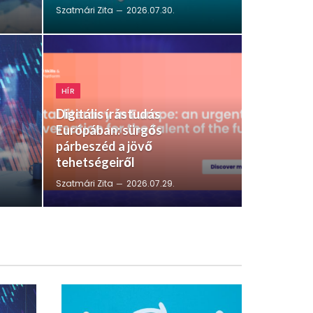
Szatmári Zita
2026.07.30.
HÍR
Digitális írástudás
Európában: sürgős
párbeszéd a jövő
tehetségeiről
Szatmári Zita
2026.07.29.