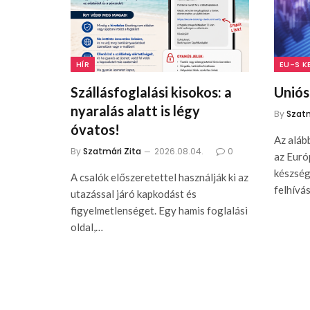
HÍR
EU-S K
Szállásfoglalási kisokos: a
Uniós
nyaralás alatt is légy
By
Szatm
óvatos!
Az aláb
By
Szatmári Zita
2026.08.04.
0
az Európ
készség
A csalók előszeretettel használják ki az
felhívá
utazással járó kapkodást és
figyelmetlenséget. Egy hamis foglalási
oldal,…