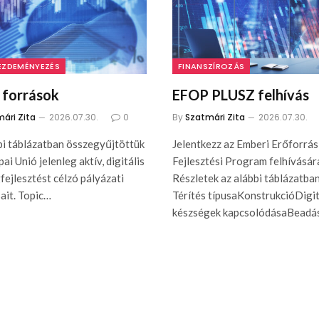
EZDEMÉNYEZÉS
FINANSZÍROZÁS
 források
EFOP PLUSZ felhívás
ári Zita
2026.07.30.
0
By
Szatmári Zita
2026.07.30.
bi táblázatban összegyűjtöttük
Jelentkezz az Emberi Erőforrás
ai Unió jelenleg aktív, digitális
Fejlesztési Program felhívásár
fejlesztést célzó pályázati
Részletek az alábbi táblázatban
sait. Topic…
Térítés típusaKonstrukcióDigit
készségek kapcsolódásaBeadá