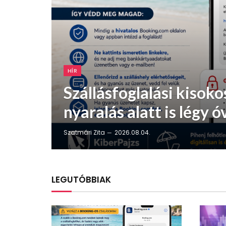
HÍR
Szállásfoglalási kisoko
nyaralás alatt is légy ó
Szatmári Zita
2026.08.04.
LEGUTÓBBIAK