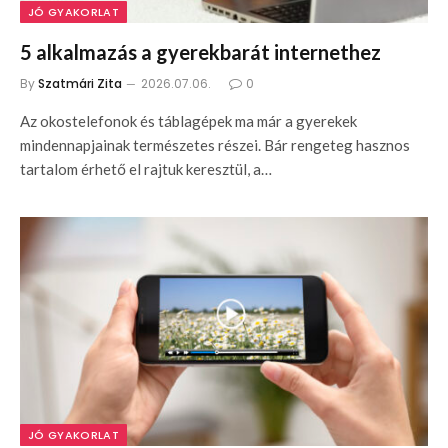
JÓ GYAKORLAT
5 alkalmazás a gyerekbarát internethez
By
Szatmári Zita
2026.07.06.
0
Az okostelefonok és táblagépek ma már a gyerekek
mindennapjainak természetes részei. Bár rengeteg hasznos
tartalom érhető el rajtuk keresztül, a…
JÓ GYAKORLAT