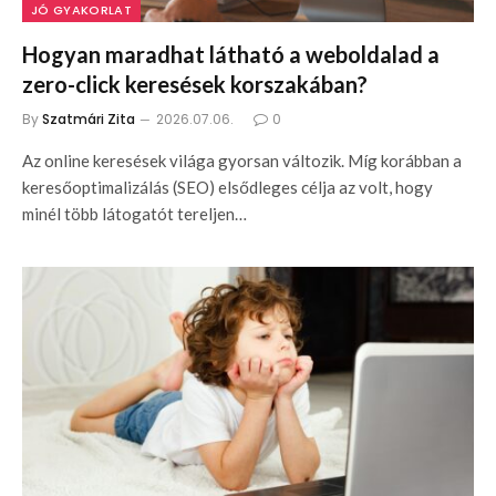
JÓ GYAKORLAT
Hogyan maradhat látható a weboldalad a
zero-click keresések korszakában?
By
Szatmári Zita
2026.07.06.
0
Az online keresések világa gyorsan változik. Míg korábban a
keresőoptimalizálás (SEO) elsődleges célja az volt, hogy
minél több látogatót tereljen…