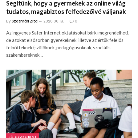
Segítünk, hogy a gyermekek az online világ
tudatos, magabiztos felfedezőivé váljanak
By
Szatmári Zita
2026.06.18.
0
Az ingyenes Safer Internet oktatásokat bárki megrendelheti,
de azokat elsősorban gyerekeknek, illetve az értük felelős
felnőtteknek (szülőknek, pedagógusoknak, szociális
szakembereknek…
JÓ GYAKORLAT