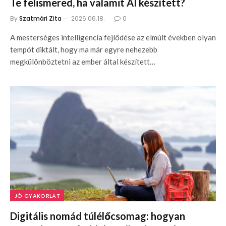
Te felismered, ha valamit AI készített?
By
Szatmári Zita
2026.06.18.
0
A mesterséges intelligencia fejlődése az elmúlt években olyan
tempót diktált, hogy ma már egyre nehezebb
megkülönböztetni az ember által készített…
JÓ GYAKORLAT
Digitális nomád túlélőcsomag: hogyan