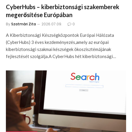
CyberHubs – kiberbiztonsági szakemberek
megerősítése Európában
By
Szatmári Zita
2026.07.09.
0
A Kiberbiztonsági Készségközpontok Európai Hálózata
(CyberHubs) 3 éves kezdeményezés,amely az európai
kiberbiztonsági szakmai készségek ökoszisztémájának
fejlesztését szolgálja.A CyberHubs hét kiberbiztonsági…