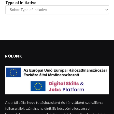
Type of Initiative
RÓLUNK
A portál célja, hogy tudásbázisként és iránytűként szolgáljon a
felhasználók számára, ha digitális készségfejlesztéssel