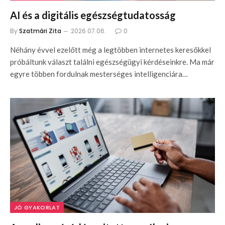
AI és a digitális egészségtudatosság
By
Szatmári Zita
2026.07.06.
0
Néhány évvel ezelőtt még a legtöbben internetes keresőkkel
próbáltunk választ találni egészségügyi kérdéseinkre. Ma már
egyre többen fordulnak mesterséges intelligenciára…
JÓ GYAKORLAT