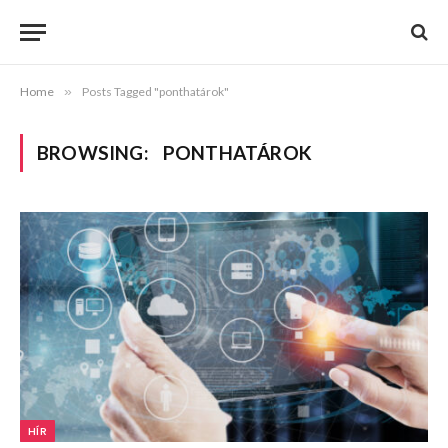
Home
»
Posts Tagged "ponthatárok"
BROWSING:
PONTHATÁROK
HÍR