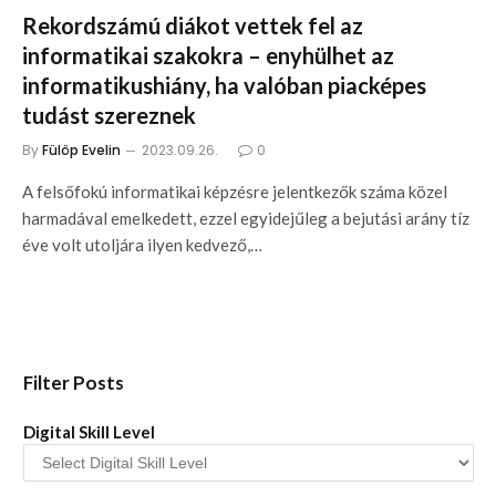
Rekordszámú diákot vettek fel az
informatikai szakokra – enyhülhet az
informatikushiány, ha valóban piacképes
tudást szereznek
By
Fülöp Evelin
2023.09.26.
0
A felsőfokú informatikai képzésre jelentkezők száma közel
harmadával emelkedett, ezzel egyidejűleg a bejutási arány tíz
éve volt utoljára ilyen kedvező,…
Filter Posts
Digital Skill Level