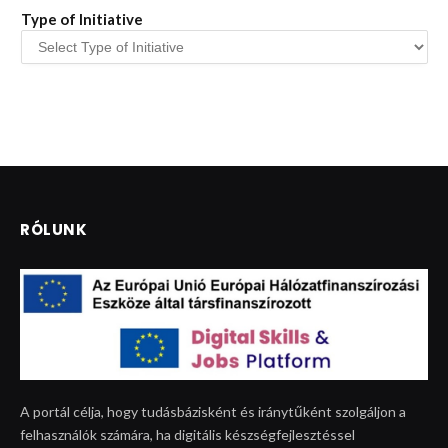
Type of Initiative
RÓLUNK
A portál célja, hogy tudásbázisként és iránytűként szolgáljon a
felhasználók számára, ha digitális készségfejlesztéssel