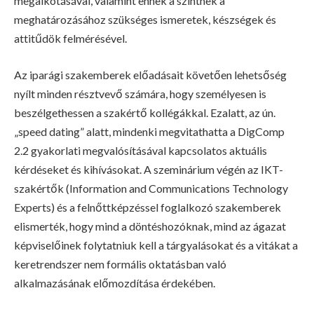
megalkotásával, valamint ennek a szintnek a
meghatározásához szükséges ismeretek, készségek és
attitűdök felmérésével.
Az iparági szakemberek előadásait követően lehetsőség
nyílt minden résztvevő számára, hogy személyesen is
beszélgethessen a szakértő kollégákkal. Ezalatt, az ún.
„speed dating” alatt, mindenki megvitathatta a DigComp
2.2 gyakorlati megvalósításával kapcsolatos aktuális
kérdéseket és kihívásokat. A szeminárium végén az IKT-
szakértők (Information and Communications Technology
Experts) és a felnőttképzéssel foglalkozó szakemberek
elismerték, hogy mind a döntéshozóknak, mind az ágazat
képviselőinek folytatniuk kell a tárgyalásokat és a vitákat a
keretrendszer nem formális oktatásban való
alkalmazásának előmozdítása érdekében.