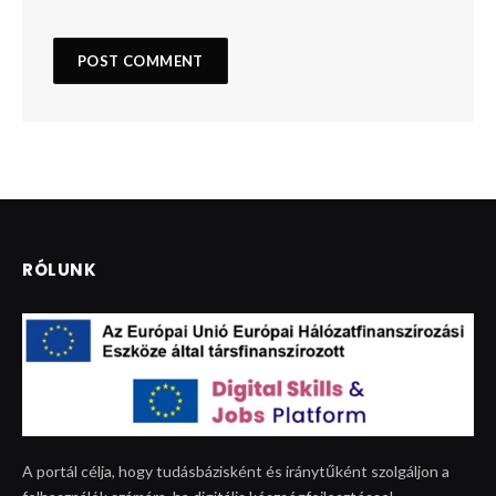
RÓLUNK
A portál célja, hogy tudásbázisként és iránytűként szolgáljon a