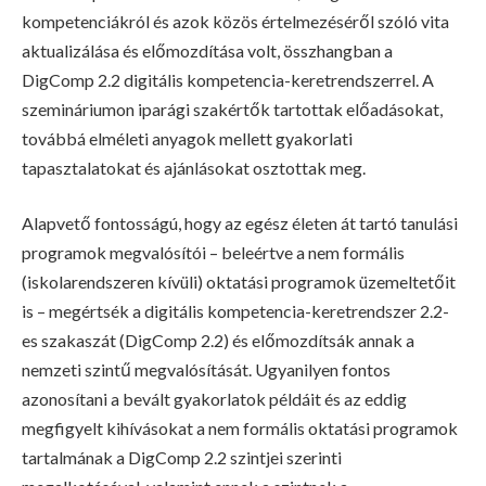
kompetenciákról és azok közös értelmezéséről szóló vita
aktualizálása és előmozdítása volt, összhangban a
DigComp 2.2 digitális kompetencia-keretrendszerrel. A
szemináriumon iparági szakértők tartottak előadásokat,
továbbá elméleti anyagok mellett gyakorlati
tapasztalatokat és ajánlásokat osztottak meg.
Alapvető fontosságú, hogy az egész életen át tartó tanulási
programok megvalósítói – beleértve a nem formális
(iskolarendszeren kívüli) oktatási programok üzemeltetőit
is – megértsék a digitális kompetencia-keretrendszer 2.2-
es szakaszát (DigComp 2.2) és előmozdítsák annak a
nemzeti szintű megvalósítását. Ugyanilyen fontos
azonosítani a bevált gyakorlatok példáit és az eddig
megfigyelt kihívásokat a nem formális oktatási programok
tartalmának a DigComp 2.2 szintjei szerinti