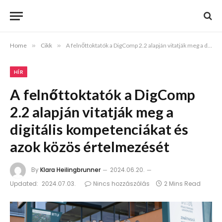
Home
»
Cikk
»
A felnőttoktatók a DigComp 2.2 alapján vitatják meg a digitális kompetenciákat és azok közös értelmezését
HÍR
A felnőttoktatók a DigComp
2.2 alapján vitatják meg a
digitális kompetenciákat és
azok közös értelmezését
By
Klara Heilingbrunner
2024.06.20.
Updated:
2024.07.03.
Nincs hozzászólás
2 Mins Read