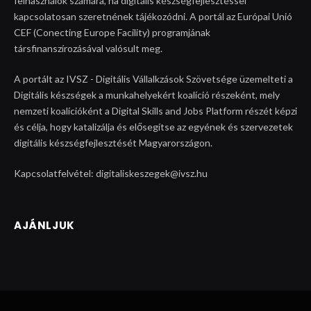
felhasználók számára, ha digitális készségfejlesztéssel
kapcsolatosan szeretnének tájékozódni. A portál az Európai Unió
CEF (Conecting Europe Facility) programjának
társfinanszírozásával valósult meg.
A portált az IVSZ - Digitális Vállalkzások Szövetsége üzemelteti a
Digitális készségek a munkahelyekért koalíció részeként, mely
nemzeti koalícióként a Digital Skills and Jobs Platform részét képzi
és célja, hogy katalizálja és elősegítse az egyének és szervezetek
digitális készségfejlesztését Magyarországon.
Kapcsolatfelvétel: digitaliskeszegek@ivsz.hu
AJÁNLJUK