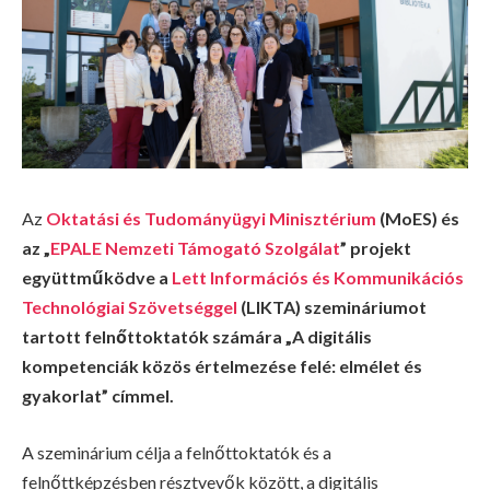
Az
Oktatási és Tudományügyi Minisztérium
(MoES) és
az „
EPALE Nemzeti Támogató Szolgálat
” projekt
együttműködve a
Lett Információs és Kommunikációs
Technológiai Szövetséggel
(LIKTA) szemináriumot
tartott felnőttoktatók számára „A digitális
kompetenciák közös értelmezése felé: elmélet és
gyakorlat” címmel.
A szeminárium célja a felnőttoktatók és a
felnőttképzésben résztvevők között, a digitális