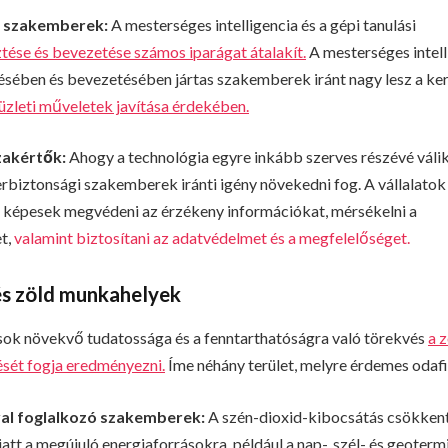
si szakemberek:
A mesterséges intelligencia és a gépi tanulási
ztése és bevezetése számos iparágat átalakít.
A mesterséges intel
sében és bevezetésében jártas szakemberek iránt nagy lesz a ker
üzleti műveletek javítása érdekében.
zakértők:
Ahogy a technológia egyre inkább szerves részévé válik 
biztonsági szakemberek iránti igény növekedni fog. A vállalatok
k képesek megvédeni az érzékeny információkat, mérsékelni a
t,
valamint biztosítani az adatvédelmet és a megfelelőséget.
és zöld munkahelyek
sok növekvő tudatossága és a fenntarthatóságra való törekvés
a 
ét fogja eredményezni.
Íme néhány terület, melyre érdemes odafi
val foglalkozó szakemberek:
A szén-dioxid-kibocsátás csökkent
att a megújuló energiaforrásokra, például a nap-, szél- és geoterm