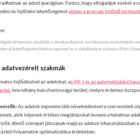
dhatnak az adott iparágban. Fontos, hogy elfogadjuk ezeket a vá
edési és fejlődési lehetőségeket
ebben a gyorsan fejlődő technoló
ológiák térnyerése átalakítja a munkaerőpiacot, ami bizonyos munkahelyek m
ben új lehetőségeket kínál az egyének és a vállalkozások számára (Fotó: Unsp
s adatvezérelt szakmák
matos fejlődésével az adatokat, a
z MI-t és az automatizálást ha
eslet.
Íme néhány kulcsfontosságú terület, melyre érdemes összpon
lemzők:
Az adatok exponenciális növekedésével a szervezetek ol
snek, akik képesek értékes meglátásokat levonni a hatalmas ad
mzők döntő szerepet játszanak majd az adatok kihasználásában 
 üzleti folyamatok optimalizálása érdekében.