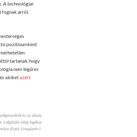
. A technológiai
 fognak arról,
mesterséges
ettó pozitívumként
a mérhetetlen
tól tartanak, hogy
nológia nem légüres
és akiket
azért
igenciáról és az általa
 digitális világ logikus
mára (Fotó: Unsplash+)