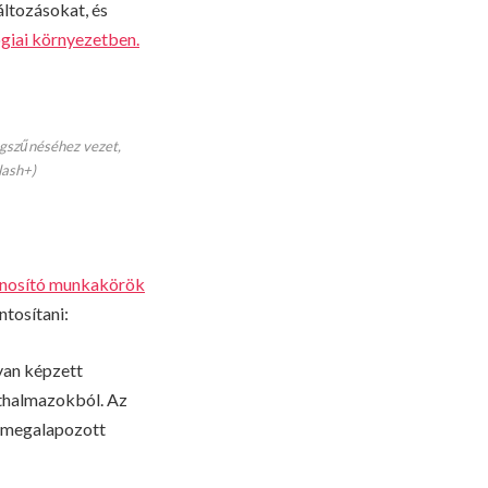
ltozásokat, és
giai környezetben.
egszűnéséhez vezet,
lash+)
sznosító munkakörök
tosítani:
yan képzett
athalmazokból. Az
a megalapozott