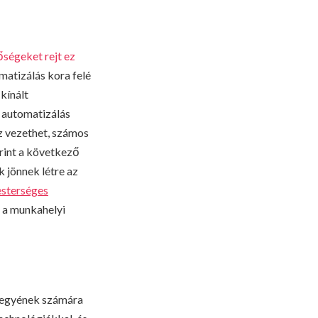
őségeket rejt ez
matizálás kora felé
kínált
A automatizálás
z vezethet, számos
rint a következő
k jönnek létre az
esterséges
i a munkahelyi
z egyének számára