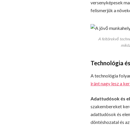
versenyképesek mara
felismerjük a növek
A feltörekvő techn
miköz
Technológia é
A technológia folya
iránt nagy lesz a ker
Adattud
ósok és e
szakembereket kere
adattudósok és ele
döntéshozatal és az