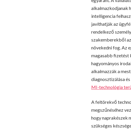
egyaránt. A vállala
alkalmazkodjanak h
intelligencia felhas
javíthatják az ügyf
rendelkező személye
szakemberekből az a
növekedni fog. Az e
magasabb fizetést 
hagyományos irodai
alkalmazzák a meste
diagnosztizálása és
MI-technológia terü
A feltörekvő techn
megszűnéséhez vezet
hogy naprakészek ma
szükséges készségek