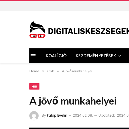
KOALÍCIÓ
KEZDEMÉNYEZÉSEK
Home
»
Cikk
»
A jövő munkahelyei
HÍR
A jövő munkahelyei
By
Fülöp Evelin
2024.02.08.
Updated:
2024.0