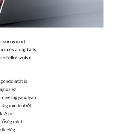
gi környezet
ia és a digitális
re felkészülve
gondolatát is
ajnos ez
 mivel ugyanolyan
indig mindenből
k. A mi
etőség mint
kik elég