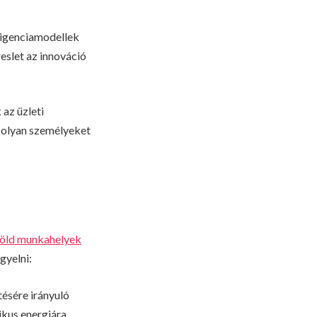
ligenciamodellek
eslet az innováció
az üzleti
 olyan személyeket
zöld munkahelyek
gyelni:
ésére irányuló
ikus energiára