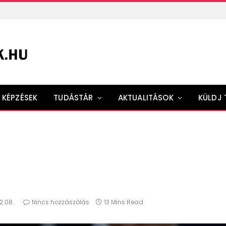
KÉPZÉSEK
TUDÁSTÁR
AKTUALITÁSOK
KÜLDJ 
2.08.
Nincs hozzászólás
13 Mins Read