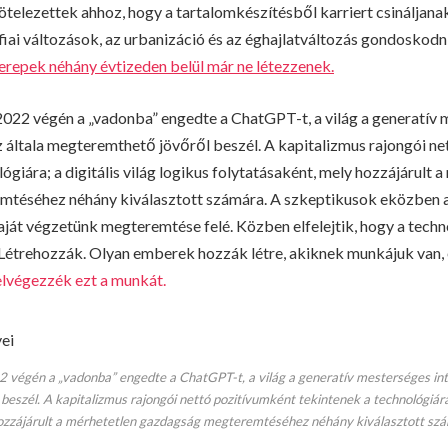
ötelezettek ahhoz, hogy a tartalomkészítésből karriert csináljanak
fiai változások, az urbanizáció és az éghajlatváltozás gondoskodni
erepek néhány évtizeden belül már ne létezzenek.
022 végén a „vadonba” engedte a ChatGPT-t, a világ a generatív 
 az általa megteremthető jövőről beszél. A kapitalizmus rajongói n
ógiára; a digitális világ logikus folytatásaként, mely hozzájárult 
téséhez néhány kiválasztott számára. A szkeptikusok eközben at
saját végzetünk megteremtése felé. Közben elfelejtik, hogy a tech
 Létrehozzák. Olyan emberek hozzák létre, akiknek munkájuk van, 
 elvégezzék ezt a munkát.
végén a „vadonba” engedte a ChatGPT-t, a világ a generatív mesterséges intell
eszél. A kapitalizmus rajongói nettó pozitívumként tekintenek a technológiára; a
hozzájárult a mérhetetlen gazdagság megteremtéséhez néhány kiválasztott szá