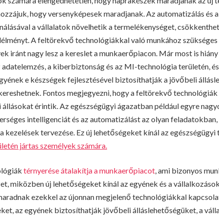
tok számára elengedhetetlen, hogy naprakészek maradjanak az új t
ozzájuk, hogy versenyképesek maradjanak. Az automatizálás és 
ználásával a vállalatok növelhetik a termelékenységet, csökkenthet
élélményt. A feltörekvő technológiákkal való munkához szüksége
k iránt nagy lesz a kereslet a munkaerőpiacon. Már most is hiány
datelemzés, a kiberbiztonság és az MI-technológia területén, és 
gyének e készségek fejlesztésével biztosíthatják a jövőbeli állás
kereshetnek. Fontos megjegyezni, hogy a feltörekvő technológiák
 állásokat érintik. Az egészségügyi ágazatban például egyre na
rséges intelligenciát és az automatizálást az olyan feladatokban,
 a kezelések tervezése. Ez új lehetőségeket kínál az egészségügyi
letén jártas személyek számára.
ológiák
térnyerése átalakítja a munkaerőpiacot
, ami bizonyos mu
, miközben új lehetőségeket kínál az egyének és a vállalkozások
radnak ezekkel az újonnan megjelenő technológiákkal kapcsolatb
et, az egyének biztosíthatják jövőbeli álláslehetőségüket, a vál