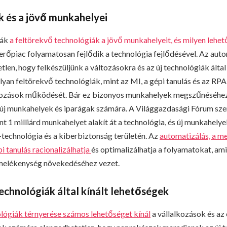
k és a jövő munkahelyei
ják
a feltörekvő technológiák a jövő munkahelyeit, és milyen lehet
őpiac folyamatosan fejlődik a technológia fejlődésével. Az auto
len, hogy felkészüljünk a változásokra és az új technológiák által 
lyan feltörekvő technológiák, mint az MI, a gépi tanulás és az RP
alkozások működését. Bár ez bizonyos munkahelyek megszűnéséhe
l új munkahelyek és iparágak számára. A Világgazdasági Fórum sze
t 1 milliárd munkahelyet alakít át a technológia, és új munkahelye
technológia és a kiberbiztonság területén. Az
automatizálás, a m
pi tanulás racionalizálhatja
és optimalizálhatja a folyamatokat, am
melékenység növekedéséhez vezet.
echnológiák által kínált lehetőségek
lógiák térnyerése számos lehetőséget kínál
a vállalkozások és a