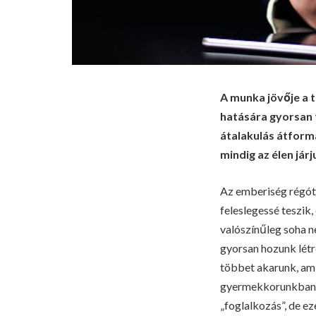
A munka jövője a t
hatására gyorsan f
átalakulás átform
mindig az élen járj
Az emberiség régóta
feleslegessé teszik,
valószínűleg soha 
gyorsan hozunk létr
többet akarunk, ami
gyermekkorunkban a 
„foglalkozás”, de e