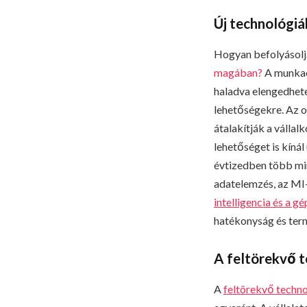
Új technológiá
Hogyan befolyásol
magában?
A munkaer
haladva elengedhetet
lehetőségekre. Az o
átalakítják a váll
lehetőséget is kíná
évtizedben több min
adatelemzés, az MI-
intelligencia és a gé
hatékonyság és ter
A feltörekvő t
A
felt
örekvő techno