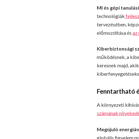
MI
és gépi tanulá
technológiák
fejles
tervezésében, képzé
előmozdítása és
az 
Kiberbiztons
ági s
működésnek, a kiber
keresnek majd, aki
kiberfenyegetéseke
Fenntartható 
A környezeti kihívá
számának növekedés
Meg
újuló energiá
globális figyelem mi