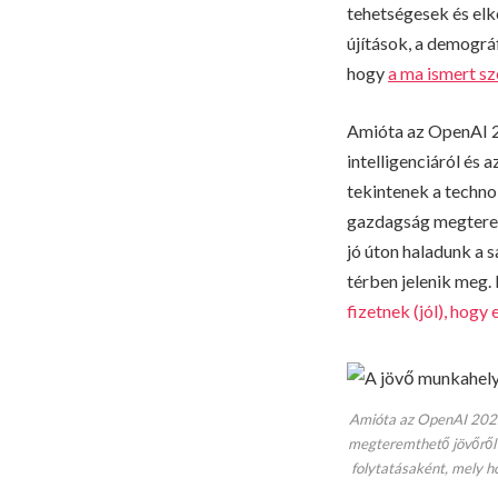
tehetségesek és elk
újítások, a demográ
hogy
a ma ismert sz
Amióta az OpenAI 2
intelligenciáról és
tekintenek a technol
gazdagság megterem
jó úton haladunk a 
térben jelenik meg.
fizetnek (jól), hogy
Amióta az OpenAI 2022 
megteremthető jövőről b
folytatásaként, mely 