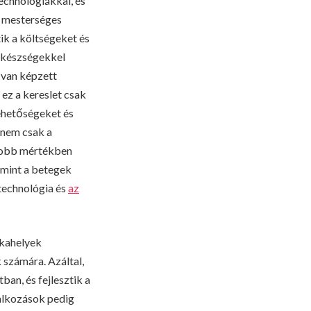
echnológiákkal, és
a mesterséges
ik a költségeket és
s készségekkel
 van képzett
ez a kereslet csak
lehetőségeket és
 nem csak a
gyobb mértékben
 mint a betegek
 technológia és
az
nkahelyek
 számára. Azáltal,
an, és fejlesztik a
lalkozások pedig