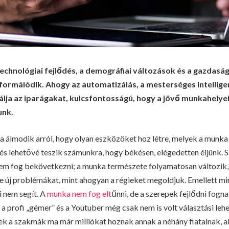
echnológiai fejlődés, a demográfiai változások és a gazdasá
ormálódik. Ahogy az automatizálás, a mesterséges intelligenc
álja az iparágakat, kulcsfontosságú, hogy a jövő munkahelyei
unk.
 álmodik arról, hogy olyan eszközöket hoz létre, melyek a munka 
 és lehetővé teszik számunkra, hogy békésen, elégedetten éljünk. S
nem fog bekövetkezni; a munka természete folyamatosan változik,
e új problémákat, mint ahogyan a régieket megoldjuk. Emellett m
 nem segít. A
munka nem fog elt
űnni, de a szerepek fejlődni fogna
profi „gémer” és a Youtuber még csak nem is volt választási leh
zek a szakmák ma már milliókat hoznak annak a néhány fiatalnak, a