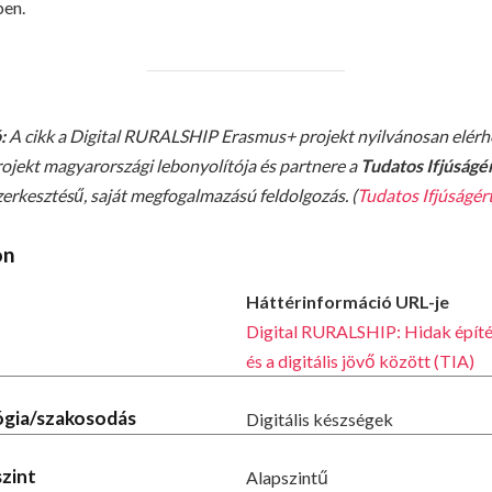
ben.
:
A cikk a Digital RURALSHIP Erasmus+ projekt nyilvánosan elérhe
projekt magyarországi lebonyolítója és partnere a
Tudatos Ifjúságé
szerkesztésű, saját megfogalmazású feldolgozás. (
Tudatos Ifjúságér
on
Háttérinformáció URL-je
Digital RURALSHIP: Hidak építés
és a digitális jövő között (TIA)
lógia/szakosodás
Digitális készségek
szint
Alapszintű