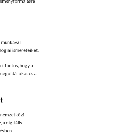
éleményformálásra
gi munkával
ógiai ismereteiket.
rt fontos, hogy a
 megoldásokat és a
t
 nemzetközi
 a digitális
zésben