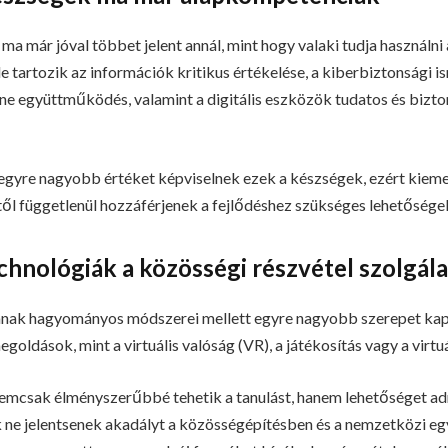
s ma már jóval többet jelent annál, mint hogy valaki tudja használni
de tartozik az információk kritikus értékelése, a kiberbiztonsági 
ine együttműködés, valamint a digitális eszközök tudatos és bizt
gyre nagyobb értéket képviselnek ezek a készségek, ezért kiemel
től függetlenül hozzáférjenek a fejlődéshez szükséges lehetősége
chnológiák a közösségi részvétel szolgál
ának hagyományos módszerei mellett egyre nagyobb szerepet kap
megoldások, mint a virtuális valóság (VR), a játékosítás vagy a virtu
mcsak élményszerűbbé tehetik a tanulást, hanem lehetőséget adna
ok ne jelentsenek akadályt a közösségépítésben és a nemzetközi 