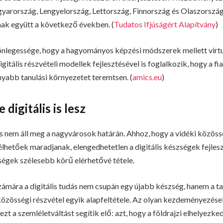
yarország, Lengyelország, Lettország, Finnország és Olaszorszá
ak együtt a következő években. (
Tudatos Ifjúságért Alapítvány
)
önlegessége, hogy a hagyományos képzési módszerek mellett virtu
igitális részvételi modellek fejlesztésével is foglalkozik, hogy a f
yabb tanulási környezetet teremtsen. (
amics.eu
)
 digitális is lesz
lás nem áll meg a nagyvárosok határán. Ahhoz, hogy a vidéki közös
lhetőek maradjanak, elengedhetetlen a digitális készségek fejlesz
ségek szélesebb körű elérhetővé tétele.
számára a digitális tudás nem csupán egy újabb készség, hanem a ta
közösségi részvétel egyik alapfeltétele. Az olyan kezdeményezések
 a szemléletváltást segítik elő: azt, hogy a földrajzi elhelyezked