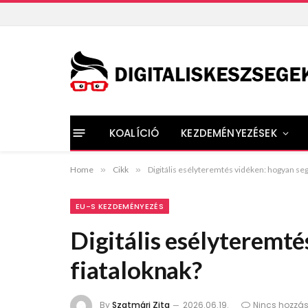
KOALÍCIÓ
KEZDEMÉNYEZÉSEK
Home
»
Cikk
»
Digitális esélyteremtés vidéken: hogyan segí
EU-S KEZDEMÉNYEZÉS
Digitális esélyteremté
fiataloknak?
By
Szatmári Zita
2026.06.19.
Nincs hozzá