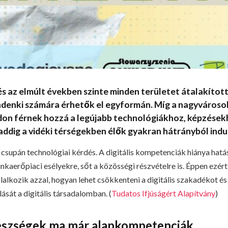
dés az elmúlt években szinte minden területet átalakítot
denki számára érhetők el egyformán. Míg a nagyvárosok
on férnek hozzá a legújabb technológiákhoz, képzésekh
ddig a vidéki térségekben élők gyakran hátrányból indu
csupán technológiai kérdés. A digitális kompetenciák hiánya hatáss
nkaerőpiaci esélyekre, sőt a közösségi részvételre is. Éppen ezér
lkozik azzal, hogyan lehet csökkenteni a digitális szakadékot és 
lását a digitális társadalomban. (
Tudatos Ifjúságért Alapítvány
)
 készségek ma már alapkompetenciák