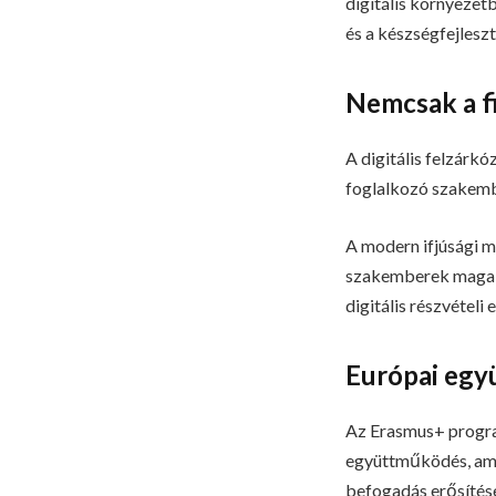
digitális környezet
és a készségfejleszt
Nemcsak a f
A digitális felzárk
foglalkozó szakembe
A modern ifjúsági m
szakemberek magabiz
digitális részvételi
Európai egy
Az Erasmus+ progr
együttműködés, amely
befogadás erősítése