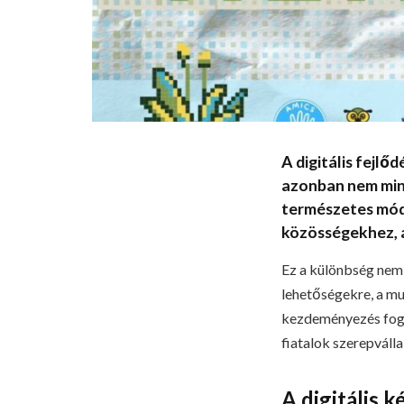
A digitális fejlő
azonban nem min
természetes mód
közösségekhez, a
Ez a különbség nem 
lehetőségekre, a mu
kezdeményezés fogla
fiatalok szerepválla
A digitális