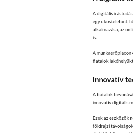
A digitális írástudá
egy okostelefont. I
alkalmazása, az onl
is.
A munkaerőpiacon e
fiatalok lakóhelyük
Innovatív te
A fiatalok bevonás
innovatív digitális 
Ezek az eszközök ne
földrajzi távolság