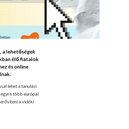
t, a lehetőségek
ban élő fiatalok
ez és online
lnak.
al lehet a tanulási
t egyre több európai
erősíteni a vidéki