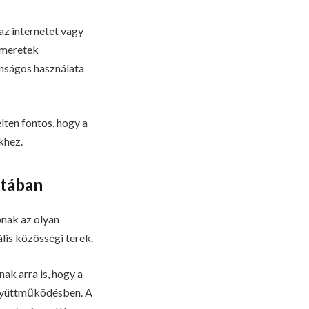
 az internetet vagy
ismeretek
onságos használata
ten fontos, hogy a
khez.
atában
nak az olyan
ális közösségi terek.
k arra is, hogy a
együttműködésben. A