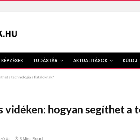
KÉPZÉSEK
TUDÁSTÁR
AKTUALITÁSOK
KÜLDJ 
thet a technológia a fiataloknak?
s vidéken: hogyan segíthet a 
szólás
3 Mins Read