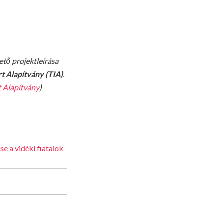
tő projektleírása
rt Alapítvány (TIA)
.
t Alapítvány
)
e a vidéki fiatalok