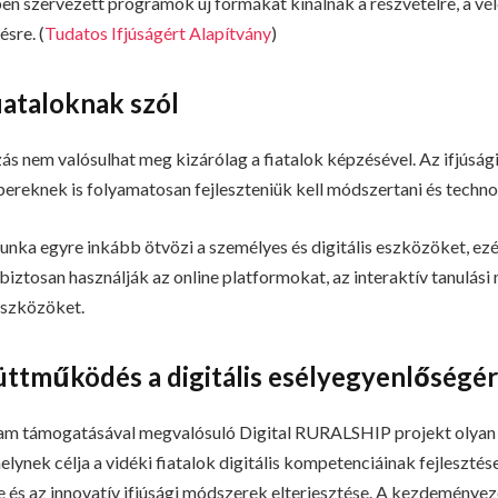
ben szervezett programok új formákat kínálnak a részvételre, a v
ésre. (
Tudatos Ifjúságért Alapítvány
)
iataloknak szól
ózás nem valósulhat meg kizárólag a fiatalok képzésével. Az ifjúsá
reknek is folyamatosan fejleszteniük kell módszertani és technol
unka egyre inkább ötvözi a személyes és digitális eszközöket, ezé
tosan használják az online platformokat, az interaktív tanulási
 eszközöket.
üttműködés a digitális esélyegyenlőségér
am támogatásával megvalósuló Digital RURALSHIP projekt olyan
nek célja a vidéki fiatalok digitális kompetenciáinak fejlesztése,
 és az innovatív ifjúsági módszerek elterjesztése. A kezdeménye