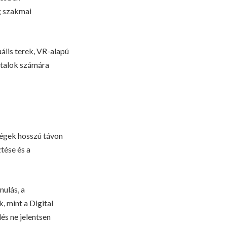
g szakmai
ális terek, VR-alapú
iatalok számára
ségek hosszú távon
tése és a
nulás, a
, mint a Digital
és ne jelentsen