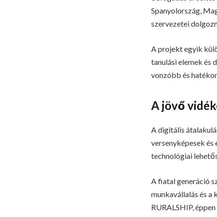
Spanyolország, Mag
szervezetei dolgozn
A projekt egyik kül
tanulási elemek és d
vonzóbb és hatékon
A jövő vidéke
A digitális átalaku
versenyképesek és é
technológiai lehető
A fiatal generáció 
munkavállalás és a 
RURALSHIP, éppen ezt