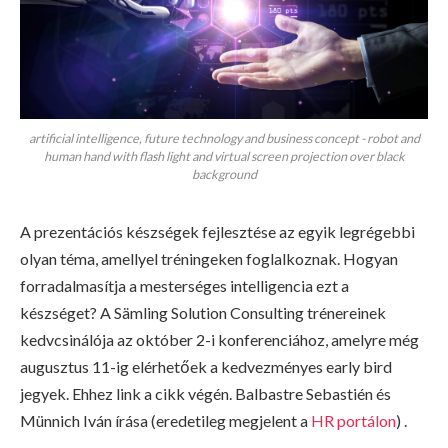
artificial intelligence, future technology and business concept - robot and
human hand with flash light and virtual screen projection over black
background
A prezentációs készségek fejlesztése az egyik legrégebbi
olyan téma, amellyel tréningeken foglalkoznak. Hogyan
forradalmasítja a mesterséges intelligencia ezt a
készséget? A Sämling Solution Consulting trénereinek
kedvcsinálója az október 2-i konferenciához, amelyre még
augusztus 11-ig elérhetőek a kedvezményes early bird
jegyek. Ehhez link a cikk végén. Balbastre Sebastién és
Münnich Iván írása (eredetileg megjelent a
HR portálon
) .