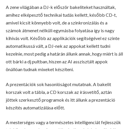
A zene világában a DJ-k először bakeliteket használtak,
amihez elképesztő technikai tudás kellett, később CD-t,
amivel kicsit könnyebb volt, de a szinkronizálás és a
számok átmenet nélküli egymásba folyatása így is nagy
kihívás volt. Később az applikációk segítségével ez szinte
automatikussá vált, a DJ-nek az appokat kellett tudni
kezelnie, most pedig a határán állunk annak, hogy miért is áll
ott bárki a dj pultban, hiszen az AI asszisztált appok
önállóan tudnak mixeket készíteni.
A prezentációk sok hasonlóságot mutatnak. A bakelit
korszak volt a tábla, a CD korszak az írásvetítő, aztán
jöttek szerkesztő programok és itt állunk a prezentáció
készítés automatizálása előtt.
A mesterséges vagy a természetes intelligenciát fejlesszük