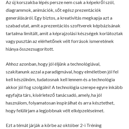
Az új korszakba lépés persze nem csak a képekről szól,
diagrammok, animációk, sőt egész prezentációk
generálásáról. Egy biztos, a kreativitás megkapja azt a
szabad utat, amit a prezentációs szoftverek képbázisának
tartalma limitált, amit a képrajzolási készségek korlátoztak
vagy pusztán az elérhetőnek vélt források ismeretének
hiánya összezsugorított.
Ahhoz azonban, hogy jól éljünk a technológiával,
szakítanunk azzal a paradigmával, hogy elméletben jól fel
kell készülnöm, tudatosnak kell lennem és a technológia
akkor jól fog szolgálni! A technológia szerepe egyre inkább
egyfajta társ, kísérletező tanácsadó, amely, ha jól
használom, folyamatosan inspirálhat és arra késztethet,
hogy felülírjam a legjobbnak vélt elképzeléseimet.
Ezt a témát járják a körbe az október 2-i Tréning