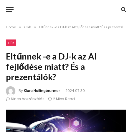
Home
»
Cikk
»
Eltűnnek -e a DJ-k az AI fejlődése miatt? És a prezentálók?
HÍR
Eltűnnek -e a DJ-k az AI
fejlődése miatt? És a
prezentálók?
By
Klara Heilingbrunner
2024.07.30.
Nincs hozzászólás
2 Mins Read