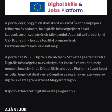
A portál célja, hogy tudásbázisként és iránytűként szolgáljon a
felhasználók számára, ha digitális készségfejlesztéssel
kapcsolatosan szeretnének tájékozódni. A portál az Európai Unió
CEF (Conecting Europe Facility) programjának
társfinanszírozásával valósult meg.
A portált az IVSZ - Digitális Vállalkzások Szövetsége üzemelteti a
Digitális készségek a munkahelyekért koalíció részeként, mely
nemzeti koalícióként a Digital Skills and Jobs Platform részét képzi
és célja, hogy katalizálja és elősegítse az egyének és szervezetek
digitális készségfejlesztését Magyarországon.
Kapcsolatfelvétel: digitaliskeszegek@ivsz.hu
AJÁNLJUK