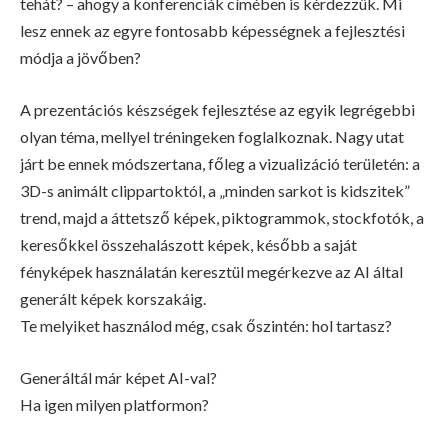
tehát? – ahogy a konferenciák címében is kérdezzük. Mi
lesz ennek az egyre fontosabb képességnek a fejlesztési
módja a jövőben?
A prezentációs készségek fejlesztése az egyik legrégebbi
olyan téma, mellyel tréningeken foglalkoznak. Nagy utat
járt be ennek módszertana, főleg a vizualizáció területén: a
3D-s animált clippartoktól, a „minden sarkot is kidszitek”
trend, majd a áttetsző képek, piktogrammok, stockfotók, a
keresőkkel összehalászott képek, később a saját
fényképek használatán keresztül megérkezve az AI által
generált képek korszakáig.
Te melyiket használod még, csak őszintén: hol tartasz?
Generáltál már képet AI-val?
Ha igen milyen platformon?