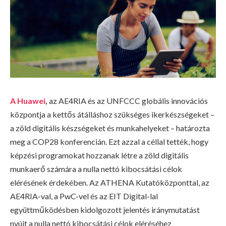
A Huawei
,
az AE4RIA és az UNFCCC globális innovációs
központja a kettős átálláshoz szükséges ikerkészségeket –
a zöld digitális készségeket és munkahelyeket – határozta
meg a COP28 konferencián. Ezt azzal a céllal tették, hogy
képzési programokat hozzanak létre a zöld digitális
munkaerő számára a nulla nettó kibocsátási célok
elérésének érdekében. Az ATHENA Kutatóközponttal, az
AE4RIA-val, a PwC-vel és az EIT Digital-lal
együttműködésben kidolgozott jelentés iránymutatást
nyújt a nulla nettó kibocsátási célok eléréséhez