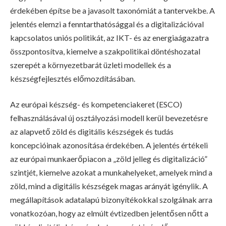
érdekében építse be a javasolt taxonómiát a tantervekbe. A
jelentés elemzi a fenntarthatósággal és a digitalizációval
kapcsolatos uniós politikát, az IKT- és az energiaágazatra
összpontosítva, kiemelve a szakpolitikai döntéshozatal
szerepét a környezetbarát üzleti modellek és a
készségfejlesztés előmozdításában.
Az európai készség- és kompetenciakeret (ESCO)
felhasználásával új osztályozási modell kerül bevezetésre
az alapvető zöld és digitális készségek és tudás
koncepcióinak azonosítása érdekében. A jelentés értékeli
az európai munkaerőpiacon a „zöld jelleg és digitalizáció”
szintjét, kiemelve azokat a munkahelyeket, amelyek mind a
zöld, mind a digitális készségek magas arányát igénylik. A
megállapítások adatalapú bizonyítékokkal szolgálnak arra
vonatkozóan, hogy az elmúlt évtizedben jelentősen nőtt a