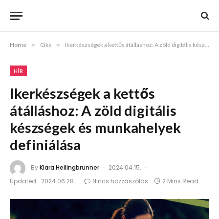
Home
»
Cikk
»
Ikerkészségek a kettős átálláshoz: A zöld digitális készségek és munkahelyek definiálása
HÍR
Ikerkészségek a kettős
átálláshoz: A zöld digitális
készségek és munkahelyek
definiálása
By
Klara Heilingbrunner
2024.04.15.
Updated:
2024.06.28.
Nincs hozzászólás
2 Mins Read