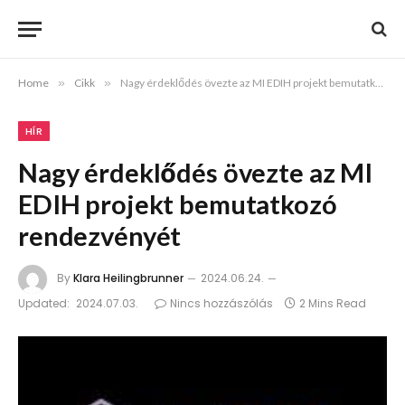
Home
»
Cikk
»
Nagy érdeklődés övezte az MI EDIH projekt bemutatkozó rendezvényét
HÍR
Nagy érdeklődés övezte az MI
EDIH projekt bemutatkozó
rendezvényét
By
Klara Heilingbrunner
2024.06.24.
Updated:
2024.07.03.
Nincs hozzászólás
2 Mins Read