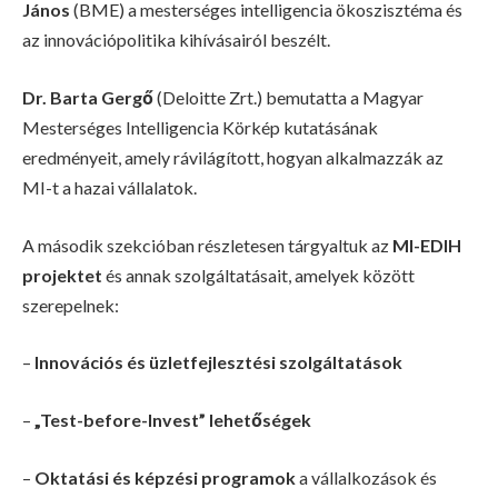
János
(BME) a mesterséges intelligencia ökoszisztéma és
az innovációpolitika kihívásairól beszélt.
Dr. Barta Gergő
(Deloitte Zrt.) bemutatta a Magyar
Mesterséges Intelligencia Körkép kutatásának
eredményeit, amely rávilágított, hogyan alkalmazzák az
MI-t a hazai vállalatok.
A második szekcióban részletesen tárgyaltuk az
MI-EDIH
projektet
és annak szolgáltatásait, amelyek között
szerepelnek:
–
Innovációs és üzletfejlesztési szolgáltatások
–
„Test-before-Invest” lehetőségek
–
Oktatási és képzési programok
a vállalkozások és