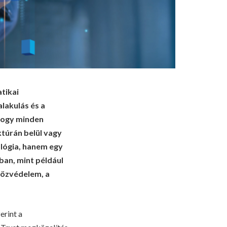
tikai
alakulás és a
hogy minden
ktúrán belül vagy
ológia, hanem egy
ban, mint például
közvédelem, a
erint a