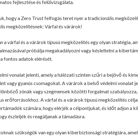
atos fejlesztése és felülvizsgálata.
uk, hogy a Zero Trust felfogás teret nyer a tradicionális megközelí
lis megközelítésnek: Várfal és várárok!
 a várfal és a várárok típusú megközelítés egy olyan stratégia, 
kalmazásával próbálja megakadályozni vagy késleltetni a kibertá
a fontos adatok elérését.
elmi vonalat jelenti, amely a hálózati szinten szűri a bejövő és ki
ánt vagy gyanús csomagokat. A várárok a belső védelmi vonalat jel
különböző zónák vagy szegmensek közötti forgalmat szabályozza, 
us erőforrásokhoz. A várfal és a várárok típusú megközelítés célja
rtámadók számára, hogy elérjék a célpontjukat, és időt adjon a k
y észleljék és reagáljanak a támadásra.
atoknak szükségük van egy olyan kiberbiztonsági stratégiára, amel