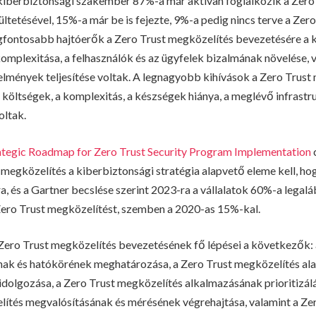
iberbiztonsági szakember 87%-a már aktívan foglalkozik a Zero
ültetésével, 15%-a már be is fejezte, 9%-a pedig nincs terve a Zer
egfontosabb hajtóerők a Zero Trust megközelítés bevezetésére a
mplexitása, a felhasználók és az ügyfelek bizalmának növelése, v
lmények teljesítése voltak. A legnagyobb kihívások a Zero Trust
költségek, a komplexitás, a készségek hiánya, a meglévő infrastru
oltak.
ategic Roadmap for Zero Trust Security Program Implementation
t megközelítés a kiberbiztonsági stratégia alapvető eleme kell, ho
, és a Gartner becslése szerint 2023-ra a vállalatok 60%-a legal
Zero Trust megközelítést, szemben a 2020-as 15%-kal.
 Zero Trust megközelítés bevezetésének fő lépései a következők: 
nak és hatókörének meghatározása, a Zero Trust megközelítés ala
idolgozása, a Zero Trust megközelítés alkalmazásának prioritizál
ítés megvalósításának és mérésének végrehajtása, valamint a Ze