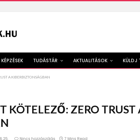
KÉPZÉSEK
TUDÁSTÁR
AKTUALITÁSOK
KÜLDJ 
TRUST A KIBERBIZTONSÁGBAN
T KÖTELEZŐ: ZERO TRUST 
AN
6.25.
Nincs hozzászólás
7 Mins Read