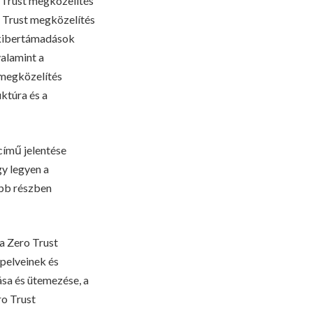
 Trust megközelítés
o Trust megközelítés
 kibertámadások
alamint a
 megközelítés
ktúra és a
című jelentése
gy legyen a
ább részben
a Zero Trust
pelveinek és
ása és ütemezése, a
ro Trust