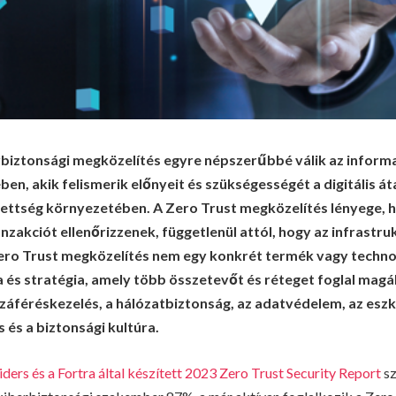
rbiztonsági megközelítés egyre népszerűbbé válik az informa
n, akik felismerik előnyeit és szükségességét a digitális át
ttség környezetében. A Zero Trust megközelítés lényege, 
nzakciót ellenőrizzenek, függetlenül attól, hogy az infrastru
 Zero Trust megközelítés nem egy konkrét termék vagy techn
ia és stratégia, amely több összetevőt és réteget foglal magá
ozzáféréskezelés, a hálózatbiztonság, az adatvédelem, az esz
 és a biztonsági kultúra.
ders és a Fortra által készített 2023 Zero Trust Security Report
sz