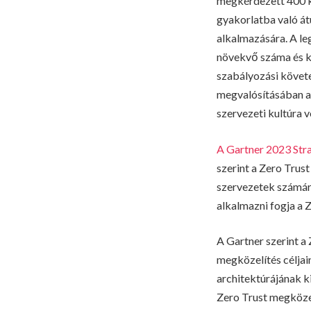
megkérdezett 400 k
gyakorlatba való át
alkalmazására. A l
növekvő száma és ko
szabályozási követe
megvalósításában a 
szervezeti kultúra v
A Gartner 2023 Str
szerint a Zero Trus
szervezetek számára
alkalmazni fogja a 
A Gartner szerint a
megközelítés céljai
architektúrájának k
Zero Trust megközel