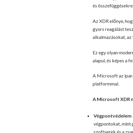
és összefüggésekre 
Az XDR előnye, hogy
gyors reagálást tes
alkalmazásokat, az 
Ez egy olyan modern
alapul, és képes a f
A Microsoft az ipará
platformmal.
A Microsoft XDR 
Végpontvédelem
végpontokat, mint 
szoftverek és a zsa