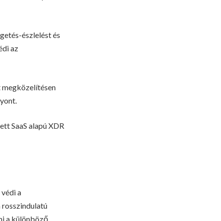
getés-észlelést és
édi az
st megközelítésen
gyont.
ztett SaaS alapú XDR
 védi a
 rosszindulatú
lni a különböző