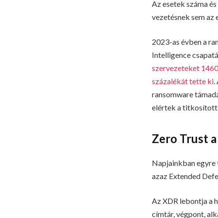
Az esetek száma és 
vezetésnek sem az e
2023-as évben a ra
Intelligence csapatá
szervezeteket 1460
százalékát tette ki
.
ransomware támadás
elértek a titkosítot
Zero Trust a
Napjainkban egyre 
azaz Extended Defen
Az XDR lebontja a h
címtár, végpont, al