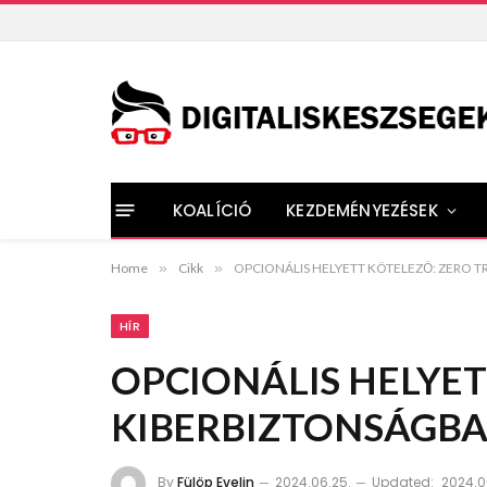
KOALÍCIÓ
KEZDEMÉNYEZÉSEK
Home
»
Cikk
»
OPCIONÁLIS HELYETT KÖTELEZŐ: ZERO 
HÍR
OPCIONÁLIS HELYET
KIBERBIZTONSÁGB
By
Fülöp Evelin
2024.06.25.
Updated:
2024.0