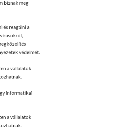
nem bíznak meg
i és reagálni a
vírusokról,
megközelítés
rnyezetek védelmét.
en a vállalatok
kozhatnak.
egy informatikai
en a vállalatok
kozhatnak.