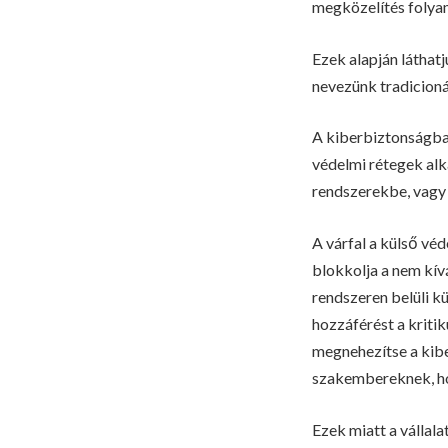
megközelítés folyam
Ezek alapján láthatj
nevezünk tradicioná
A kiberbiztonságban
védelmi rétegek al
rendszerekbe, vagy 
A várfal a külső véd
blokkolja a nem kív
rendszeren belüli 
hozzáférést a kritik
megnehezítse a kibe
szakembereknek, hog
Ezek miatt a vállal