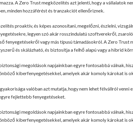
mazza. A Zero Trust megközelítés azt jelenti, hogy a vállalatok 
n, minden hozzáférést és tranzakciót ellenőriznek.
lítés proaktív, és képes azonosítani, megelőzni, észlelni, vizsgáln
egetésekre, legyen szó akár rosszindulatú szoftverekről, zsaroló
lső fenyegetésekről vagy más típusú támadásokról. A Zero Trust 
yszerű és skálázható, és biztosítja a felhő alapú vagy a hibrid kö
biztonsági megoldások napjainkban egyre fontosabbá válnak, hisz
önböző kiberfenyegetésekkel, amelyek akár komoly károkat is o
gyakorisága valóban azt mutatja, hogy nem lehet félvállról venni 
gyre fejlettebb fenyegetéseket.
biztonsági megoldások napjainkban egyre fontosabbá válnak, hisz
önböző kiberfenyegetésekkel, amelyek akár komoly károkat is o