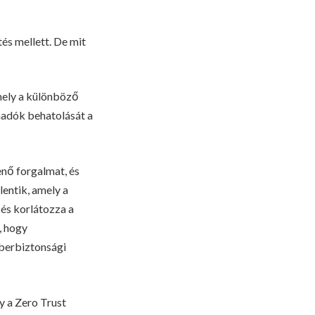
tés mellett. De mit
amely a különböző
madók behatolását a
menő forgalmat, és
entik, amely a
és korlátozza a
, hogy
iberbiztonsági
y a Zero Trust