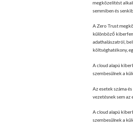
megközelítést alkal
semmiben és senkibe
A Zero Trust megköze
különböző kiberfeny
adathalászatról, be
költséghatékony, eg
A cloud alapú kiber
szembesülnek a kül
Az esetek száma és 
vezetésnek sem az e
A cloud alapú kiber
szembesülnek a kül