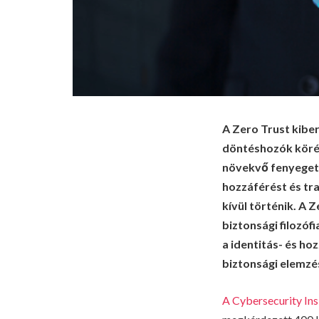
A Zero Trust kibe
döntéshozók körébe
növekvő fenyegete
hozzáférést és tra
kívül történik. A
biztonsági filozóf
a identitás- és h
biztonsági elemzés
A Cybersecurity Insi