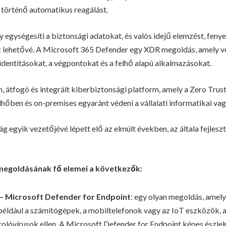
történő automatikus reagálást.
 egységesíti a biztonsági adatokat, és valós idejű elemzést, fenye
z lehetővé. A Microsoft 365 Defender egy XDR megoldás, amely v
identitásokat, a végpontokat és a felhő alapú alkalmazásokat.
, átfogó és integrált kiberbiztonsági platform, amely a Zero Tru
elhőben és on-premises egyaránt védeni a vállalati informatikai va
g egyik vezetőjévé lépett elő az elmúlt években, az általa fejles
megoldásának fő elemei a következők:
 –
Microsoft Defender for Endpoint
: egy olyan megoldás, amely
például a számítógépek, a mobiltelefonok vagy az IoT eszközök, a
rolóvírusok ellen. A Microsoft Defender for Endpoint képes észle