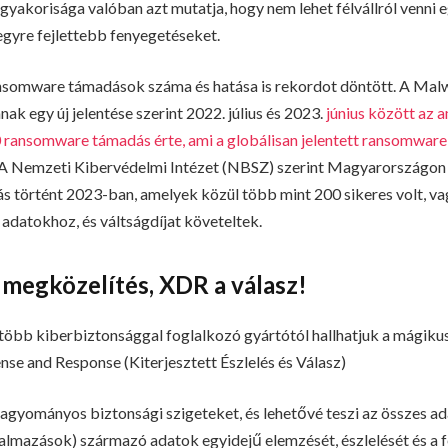
gyakorisága valóban azt mutatja, hogy nem lehet félvállról venni 
gyre fejlettebb fenyegetéseket.
nsomware támadások száma és hatása is rekordot döntött. A Mal
nak egy új jelentése szerint 2022. július és 2023.
június között az 
 ransomware támadás érte, ami a globálisan jelentett ransomwar
 A Nemzeti Kibervédelmi Intézet (NBSZ) szerint Magyarországon 
 történt 2023-ban, amelyek közül több mint 200 sikeres volt, v
t adatokhoz, és váltságdíjat követeltek.
 megközelítés, XDR a válasz!
több kiberbiztonsággal foglalkozó gyártótól hallhatjuk a mágiku
se and Response (Kiterjesztett Észlelés és Válasz)
agyományos biztonsági szigeteket, és lehetővé teszi az összes ada
kalmazások) származó adatok egyidejű elemzését, észlelését és a f