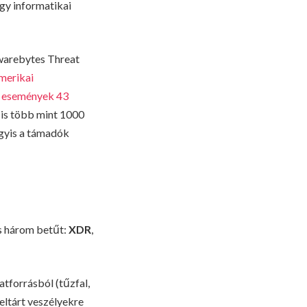
egy informatikai
warebytes Threat
amerikai
e események 43
is több mint 1000
agyis a támadók
s három betűt:
XDR
,
tforrásból (tűzfal,
eltárt veszélyekre