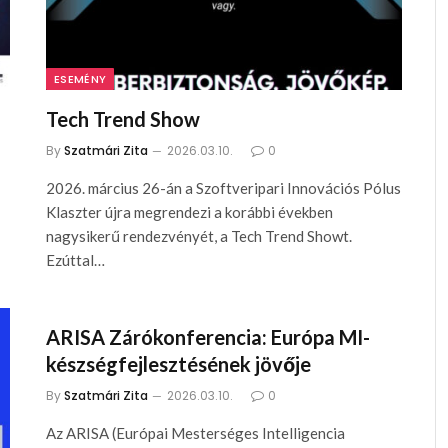
ESEMÉNY
Tech Trend Show
By
Szatmári Zita
2026.03.10.
0
2026. március 26-án a Szoftveripari Innovációs Pólus
Klaszter újra megrendezi a korábbi években
nagysikerű rendezvényét, a Tech Trend Showt.
Ezúttal…
ARISA Zárókonferencia: Európa MI-
készségfejlesztésének jövője
By
Szatmári Zita
2026.03.10.
0
Az ARISA (Európai Mesterséges Intelligencia