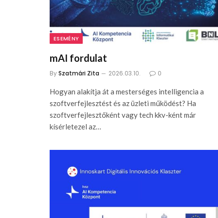
ESEMÉNY
mAI fordulat
By
Szatmári Zita
2026.03.10.
0
Hogyan alakítja át a mesterséges intelligencia a
szoftverfejlesztést és az üzleti működést? Ha
szoftverfejlesztőként vagy tech kkv-ként már
kísérletezel az…