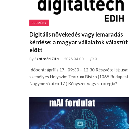
ESEMÉNY
Digitális növekedés vagy lemaradás
kérdése: a magyar vállalatok válaszút
előtt
By
Szatmári Zita
2026.04.09.
0
Időpont: április 17.| 09:30 – 12:30 Részvétel típusa:
személyes Helyszín: Teatrum Bistro (1065 Budapest
Nagymező utca 17.) Kényszer vagy stratégia?…