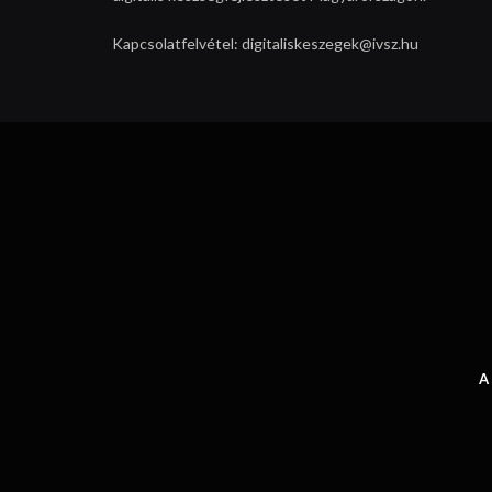
Kapcsolatfelvétel: digitaliskeszegek@ivsz.hu
A