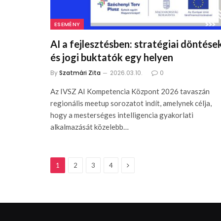
ESEMÉNY
AI a fejlesztésben: stratégiai döntése
és jogi buktatók egy helyen
By
Szatmári Zita
2026.03.10.
0
Az IVSZ AI Kompetencia Központ 2026 tavaszán
regionális meetup sorozatot indít, amelynek célja,
hogy a mesterséges intelligencia gyakorlati
alkalmazását közelebb…
Next
1
2
3
4