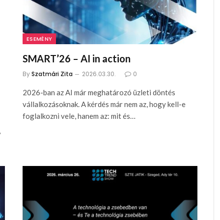
ESEMÉNY
SMART’26 – AI in action
By
Szatmári Zita
2026.03.30.
0
2026-ban az AI már meghatározó üzleti döntés
vállalkozásoknak. A kérdés már nem az, hogy kell-e
foglalkozni vele, hanem az: mit és…
,