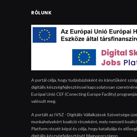
RÓLUNK
A portál célja, hogy tudásbázisként és iránytűként szolg
digitális készségfejlesztéssel kapcsolatosan szeretnéne
Európai Unió CEF (Conecting Europe Facility) programjá
valósult meg.
A portált az IVSZ - Digitális Vállalkzások Szövetsége üze
munkahelyekért koalíció részeként, mely nemzeti koalíció
Platform részét képzi és célja, hogy katalizálja és elős
digitális készségfejlesztését Magyarországon.