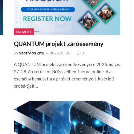
ESEMÉNY
QUANTUM projekt záróesemény
By
Szatmári Zita
2026.05.05.
0
A QUANTUM projekt zárórendezvényére 2026. május
27-28-án kerül sor Brüsszelben, illetve online. Az
esemény bemutatja a projekt eredményeit, kísérleti
projektjeit…