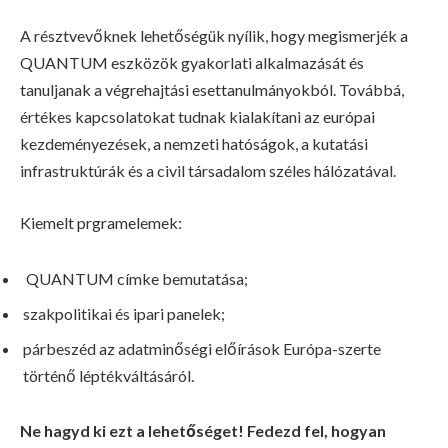
A résztvevőknek lehetőségük nyílik, hogy megismerjék a
QUANTUM eszközök gyakorlati alkalmazását és
tanuljanak a végrehajtási esettanulmányokból. Továbbá,
értékes kapcsolatokat tudnak kialakítani az európai
kezdeményezések, a nemzeti hatóságok, a kutatási
infrastruktúrák és a civil társadalom széles hálózatával.
Kiemelt prgramelemek:
QUANTUM címke bemutatása;
szakpolitikai és ipari panelek;
párbeszéd az adatminőségi előírások Európa-szerte
történő léptékváltásáról.
Ne hagyd ki ezt a lehetőséget! Fedezd fel, hogyan