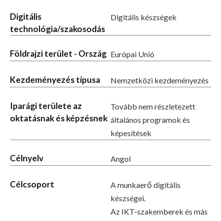
Digitális
Digitális készségek
technológia/szakosodás
Földrajzi terület - Ország
Európai Unió
Kezdeményezés típusa
Nemzetközi kezdeményezés
Iparági területe az
Tovább nem részletezett
oktatásnak és képzésnek
általános programok és
képesítések
Célnyelv
Angol
Célcsoport
A munkaerő digitális
készségei.
Az IKT-szakemberek és más