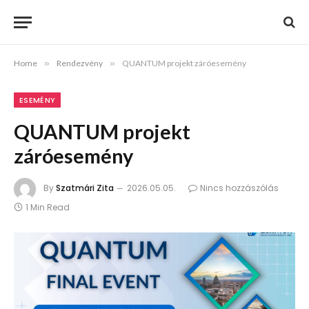
Home
»
Rendezvény
»
QUANTUM projekt záróesemény
ESEMÉNY
QUANTUM projekt
záróesemény
By
Szatmári Zita
2026.05.05.
Nincs hozzászólás
1 Min Read