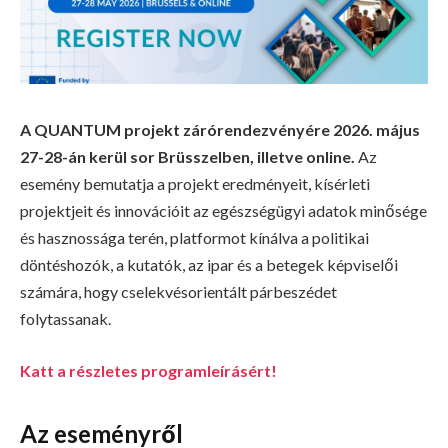
A QUANTUM projekt zárórendezvényére 2026. május
27-28-án kerül sor Brüsszelben, illetve online.
Az
esemény bemutatja a projekt eredményeit, kísérleti
projektjeit és innovációit az egészségügyi adatok minősége
és hasznossága terén, platformot kínálva a politikai
döntéshozók, a kutatók, az ipar és a betegek képviselői
számára, hogy cselekvésorientált párbeszédet
folytassanak.
Katt a részletes programleírásért!
Az eseményről