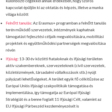
különböző cégekkel annak érdekében, hogy szoros
kapcsolat épüljön ki az oktatás és képzés, illetve a munka
világa között
Felnőtt tanulás
: Az Erasmus+ programban a felnőtt tanulás
terén működő szervezetek, intézmények kaphatnak
támogatást fejlesztési céljaik megvalósítására, mobilitási
projektek és együttműködési partnerségek megvalósítása
révén
Ifjúság
: 13-30 év közötti fiataloknak és ifjúsági területen
aktív szakembereknek, szervezeteknek (civil szervezetek,
közintézmények, társadalmi vállalkozások stb.) nyújt
pályázati lehetőségeket. A terület egyik fő célkitűzése az
Európai Uniós ifjúsági szakpolitikák támogatása és
implementálása, így támogatja az Európai Ifjúsági
Stratégiát és a benne foglalt 11 Ifjúsági Célt, valamint az
EU Ifjúsági Párbeszéd kezdeményezését is