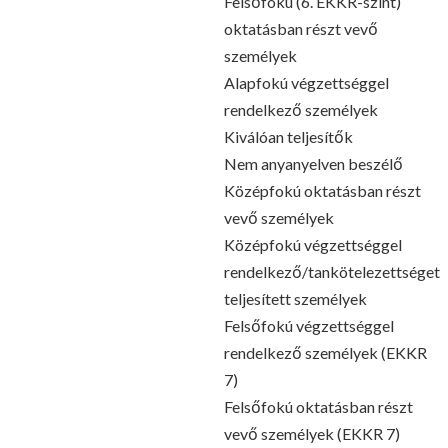
Felsőfokú (6. EKKR-szint)
oktatásban részt vevő
személyek
Alapfokú végzettséggel
rendelkező személyek
Kiválóan teljesítők
Nem anyanyelven beszélő
Középfokú oktatásban részt
vevő személyek
Középfokú végzettséggel
rendelkező/tankötelezettséget
teljesített személyek
Felsőfokú végzettséggel
rendelkező személyek (EKKR
7)
Felsőfokú oktatásban részt
vevő személyek (EKKR 7)