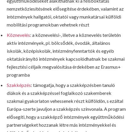
együttműködéseket alakíthatnak ki a felsőoktatás
nemzetköziesítésének elősegítése érdekében, valamint az
intézmények hallgatói, oktatói vagy munkatársai külföldi
mobilitási programokban vehetnek részt
Köznevelés
: a köznevelési-, illetve a köznevelés területén
aktív intézmények, pl. bölcsődék, óvodák, általános
iskolák, középiskolák, intézményfenntartók és egyéb
oktatásirányító intézmények kapcsolódhatnak be szakmai
fejlesztési céljaik megvalósítása érdekében az Erasmus+
programba
Szakképzés
: támogatja, hogy a szakképzésben tanuló
diákok és a szakképzéssel foglalkozó szakemberek
szakmai gyakorlaton vehessenek részt külföldön, s ezáltal
Európa-szerte javuljon a szakképzés színvonala. A program
elősegíti, hogy a szakképző intézmények együttműködési
partnerségeket hozzanak létre más intézményekkel és