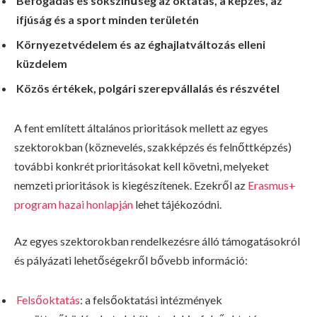
Befogadás és sokszínűség az oktatás, a képzés, az
ifjúság és a sport minden területén
Környezetvédelem és az éghajlatváltozás elleni
küzdelem
Közös értékek, polgári szerepvállalás és részvétel
A fent említett általános prioritások mellett az egyes
szektorokban (köznevelés, szakképzés és felnőttképzés)
további konkrét prioritásokat kell követni, melyeket
nemzeti prioritások is kiegészítenek. Ezekről az
Erasmus+
program hazai honlapján
lehet tájékozódni.
Az egyes szektorokban rendelkezésre álló támogatásokról
és pályázati lehetőségekről bővebb információ:
Felsőoktatás
: a felsőoktatási intézmények