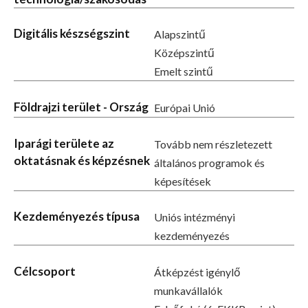
Digitális készségszint
Alapszintű
Középszintű
Emelt szintű
Földrajzi terület - Ország
Európai Unió
Iparági területe az
Tovább nem részletezett
oktatásnak és képzésnek
általános programok és
képesítések
Kezdeményezés típusa
Uniós intézményi
kezdeményezés
Célcsoport
Átképzést igénylő
munkavállalók