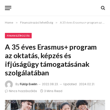
Home
»
Finanszírozási lehetőség
»
A 35 éves Erasmus+ program az oktatás, képzés és ifjúságügy támogatásának szolgálatában
FINANSZÍROZÁS
A 35 éves Erasmus+ program
az oktatás, képzés és
ifjúságügy támogatásának
szolgálatában
By
Fülöp Evelin
2022.08.23.
Updated:
2024.02.21.
Nincs hozzászólás
3 Mins Read