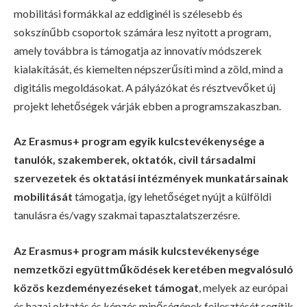
mobilitási formákkal az eddiginél is szélesebb és
sokszínűbb csoportok számára lesz nyitott a program,
amely továbbra is támogatja az innovatív módszerek
kialakítását, és kiemelten népszerűsíti mind a zöld, mind a
digitális megoldásokat. A pályázókat és résztvevőket új
projekt lehetőségek várják ebben a programszakaszban.
Az Erasmus+ program egyik kulcstevékenysége a
tanulók, szakemberek, oktatók, civil társadalmi
szervezetek és oktatási intézmények munkatársainak
mobilitását
támogatja, így lehetőséget nyújt a külföldi
tanulásra és/vagy szakmai tapasztalatszerzésre.
Az Erasmus+ program másik kulcstevékenysége
nemzetközi együttműködések keretében megvalósuló
közös kezdeményezéseket támogat
, melyek az európai
és hazai oktatás és képzés minőségének fejlesztését segítik