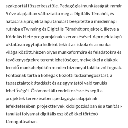
szakportál főszerkesztője. Pedagógiai munkásságát immár
9 éve alapjaiban változtatta meg a Digitális Témahét, és
hatására a projektalapú tanulást beépítette a mindennapi
rutinba eTwinning és Digitális Témahét projektek, illetve a
Kódolás Hete programjainak szervezésével. A projektalapú
oktatásra egyfajta hídként tekint az iskola és a munka
világa között, hiszen olyan munkaformára és feladatokra és
tevékenységekre teremt lehetőséget, melyekkel a diákok
leendő munkahelyükön minden bizonnyal találkozni fognak.
Fontosnak tarta a kollégák közötti tudásmegosztást, a
tapasztalatok átadását és az egymástól való tanulás
lehetőségét. Örömmel áll rendelkezésre és segít a
projektek tervezésében: pedagógiai alapjainak
lefektetésében, projekttervek kidolgozásában és a tanítási-
tanulási folyamat digitális eszközökkel történő
támogatásában.