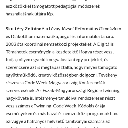
eszközökkel támogatott pedagógiai módszerek
használatának útjára lép.
Skultéty Zoltánné
a Lévay József Református Gimnázium
és Diákotthon matematika, angol és informatika tanára.
2003 óta koordinál nemzetközi projekteket. A Digitális
Témahetek eseményein a kezdetektől fogva részt vesz,
tudja, milyen egyedül megvalósítani egy projektet, és
szerencsére azt is megtapasztalta, hogy milyen támogató,
együttműködő, kreatív közösségben dolgozni. Tevékeny
részese a Code Week Magyarország Konferenciák
szervezésének. Az Észak-Magyarországi Régió eTwinning
nagykövete is. Intézménye tanulóival rendszeresen részt
vesz számos eTwinning, Code Week, Kódolás órája
eseményeken és más hazai és nemzetközi programokban.
Szívügye a hátrányos helyzetű tanítványai számára az