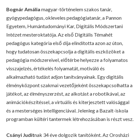
Bognár Amália
magyar-történelem szakos tanár,
gyógypedagógus, okleveles pedagógiatanár, a Pannon
Egyetem, Humántudományi Kar, Digitális Módszertani
Intézet mesteroktatója. Az első Digitális Témahét
pedagógus kategória első díja elindította azon az úton,
hogy tudatosan összekapcsolja a digitális eszközöket a
pedagógia módszereivel, előtérbe helyezze a folyamatos
visszajelzés, értékelés folyamatát, motiváló és
alkalmazható tudást adjon tanítványainak. Egy digitális
élményközpont szakmai vezetőjeként összekapcsolhatta a
játékot, az élményszerzést, az alkotást a robotikával, az
animációkészítéssel, a virtuális és kiterjesztett valósággal
és a mesterséges intelligenciával. Jelenleg a Bazalt-iskola
programban kültéri tantermek létrehozásában is részt vesz.
Csányi Judit
nak 34 éve dolgozik tanítóként. Az Orosházi