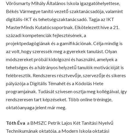
Vörösmarty Mihály Általános Iskola igazgatóhelyettese,
Békés Vármegye tanító vezető szaktanácsadója, valamint
digitális-IKT és tehetségszaktanácsadó. Tagja az IKT
MasterMinds Kutatócsoportnak. Elkötelezett híve a 21.
századi kompetenciák fejlesztésének, a
projektpedagógiának és a gamifikációnak. Célja mindig is
az volt, hogy szeressék meg a gyerekek tanulást. Olyan
módszereket próbál kidolgozni és használni, amelyek a
tehetséges és a hátrányos helyzetű tanulók motivációját is
felébresztik. Rendszeres résztvevője, szervezője és sikeres
pályázója a Digitális Témahét és a Kódolás Hete
programjainak. Tudását szívesen osztja meg kollégáival, így
rendszeresen tart képzéseket. Több online tréningje,
oktatóanyaga jelent már meg.
Tóth Éva
a BMSZC Petrik Lajos Két Tanítási Nyelvű
Technikumának oktatója, a Modern Iskola oktatási