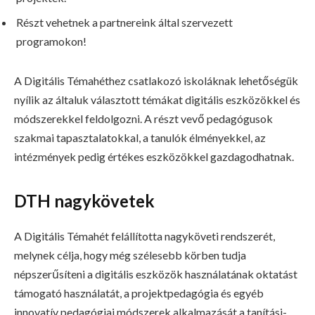
Részt vehetnek a partnereink által szervezett
programokon!
A Digitális Témahéthez csatlakozó iskoláknak lehetőségük
nyílik az általuk választott témákat digitális eszközökkel és
módszerekkel feldolgozni. A részt vevő pedagógusok
szakmai tapasztalatokkal, a tanulók élményekkel, az
intézmények pedig értékes eszközökkel gazdagodhatnak.
DTH nagykövetek
A Digitális Témahét felállította nagyköveti rendszerét,
melynek célja, hogy még szélesebb körben tudja
népszerűsíteni a digitális eszközök használatának oktatást
támogató használatát, a projektpedagógia és egyéb
innovatív pedagógiai módszerek alkalmazását a tanítási-