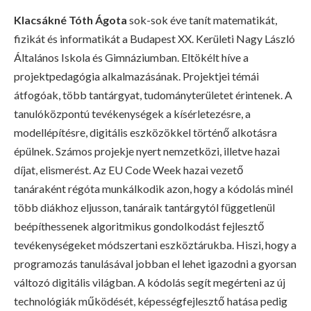
Klacsákné Tóth Ágota
sok-sok éve tanít matematikát,
fizikát és informatikát a Budapest XX. Kerületi Nagy László
Általános Iskola és Gimnáziumban. Eltökélt híve a
projektpedagógia alkalmazásának. Projektjei témái
átfogóak, több tantárgyat, tudományterületet érintenek. A
tanulóközpontú tevékenységek a kísérletezésre, a
modellépítésre, digitális eszközökkel történő alkotásra
épülnek. Számos projekje nyert nemzetközi, illetve hazai
díjat, elismerést. Az EU Code Week hazai vezető
tanáraként régóta munkálkodik azon, hogy a kódolás minél
több diákhoz eljusson, tanáraik tantárgytól függetlenül
beépíthessenek algoritmikus gondolkodást fejlesztő
tevékenységeket módszertani eszköztárukba. Hiszi, hogy a
programozás tanulásával jobban el lehet igazodni a gyorsan
változó digitális világban. A kódolás segít megérteni az új
technológiák működését, képességfejlesztő hatása pedig