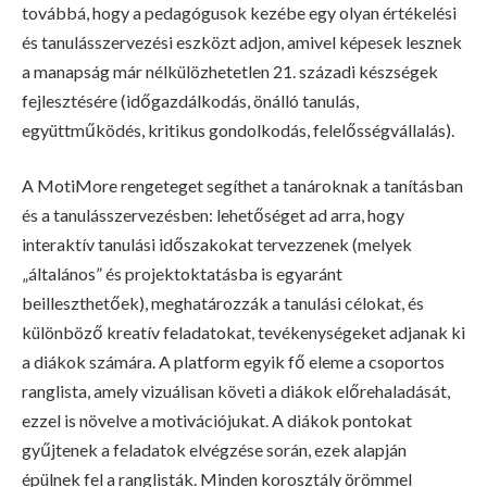
továbbá, hogy a pedagógusok kezébe egy olyan értékelési
és tanulásszervezési eszközt adjon, amivel képesek lesznek
a manapság már nélkülözhetetlen 21. századi készségek
fejlesztésére (időgazdálkodás, önálló tanulás,
együttműködés, kritikus gondolkodás, felelősségvállalás).
A MotiMore rengeteget segíthet a tanároknak a tanításban
és a tanulásszervezésben: lehetőséget ad arra, hogy
interaktív tanulási időszakokat tervezzenek (melyek
„általános” és projektoktatásba is egyaránt
beilleszthetőek), meghatározzák a tanulási célokat, és
különböző kreatív feladatokat, tevékenységeket adjanak ki
a diákok számára. A platform egyik fő eleme a csoportos
ranglista, amely vizuálisan követi a diákok előrehaladását,
ezzel is növelve a motivációjukat. A diákok pontokat
gyűjtenek a feladatok elvégzése során, ezek alapján
épülnek fel a ranglisták. Minden korosztály örömmel