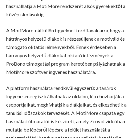
használhatja a MotiMore rendszerét alsós gyerekektől a
középiskolásokig.
A MotiMore-nál külön figyelmet fordítanak arra, hogy a
hátrányos helyzetű diákok is részesüljenek a motiváló és
támogató oktatási élményekből. Ennek érdekében a
hátrányos helyzetű diákokat oktató intézmények a
ProBono támogatási program keretében pályázhatnak a
MotiMore szoftver ingyenes használatára.
A platform használata rendkívül egyszerű: a tanárok
ingyenesen regisztrálhatnak az oldalon, létrehozhatják a
csoportjaikat, meghívhatják a diákjaikat, és elkezdhetik a
tanulási időszakok tervezését. A MotiMore csapata egy
használati útmutatót is készített, amely 7 rövid videóban
mutatja be lépésről lépésre a felület használatát a
regisztrációtól kezdve egészen a ranglisták kezeléséig.