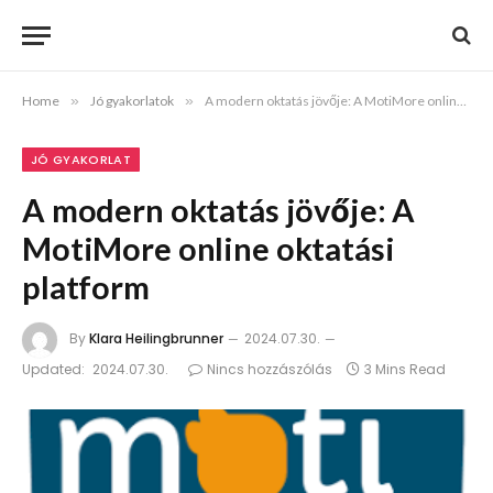
Home
»
Jó gyakorlatok
»
A modern oktatás jövője: A MotiMore online oktatási platform
JÓ GYAKORLAT
A modern oktatás jövője: A
MotiMore online oktatási
platform
By
Klara Heilingbrunner
2024.07.30.
Updated:
2024.07.30.
Nincs hozzászólás
3 Mins Read