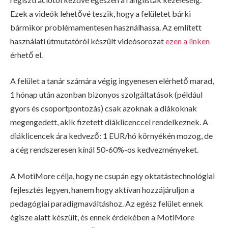
Ezek a videók lehetővé teszik, hogy a felületet bárki
bármikor problémamentesen használhassa. Az említett
használati útmutatóról készült videósorozat
ezen a linken
érhető el.
A felület a tanár számára végig ingyenesen elérhető marad,
1 hónap után azonban bizonyos szolgáltatások (például
gyors és csoportpontozás) csak azoknak a diákoknak
megengedett, akik fizetett diáklicenccel rendelkeznek. A
diáklicencek ára kedvező: 1 EUR/hó környékén mozog, de
a cég rendszeresen kínál 50-60%-os kedvezményeket.
A MotiMore célja, hogy ne csupán egy oktatástechnológiai
fejlesztés legyen, hanem hogy aktívan hozzájáruljon a
pedagógiai paradigmaváltáshoz. Az egész felület ennek
égisze alatt készült, és ennek érdekében a MotiMore