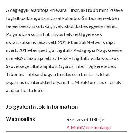
A cég egyik alapítója Prievara Tibor, aki több mint 20 éve
foglalkozik angoltanítással különböző intézményekben
beleértve az iskolákat, nyelviskolákat és egyetemeket.
Pályafutása során hátrányos helyzetű gyerekek
oktatásában is részt vett. 2013-ban SuliNetwork díjat
nyert, 2015-ben pedig a Digitális Pedagógia Nagykövete
cím első díjazottja lett az IVSZ – Digitális Vállalkozások
Szövetsége által alapított Gyúrós Tibor Díj keretében.
Tibor hisz abban, hogy a tanulás és a tanítás is lehet
izgalmas és interaktív folyamat, a MotiMore-t is ezen elv
alapján hozta létre.
Jó gyakorlatok Information
Website link
Szervezet URL-je
A MotiMore honlapja