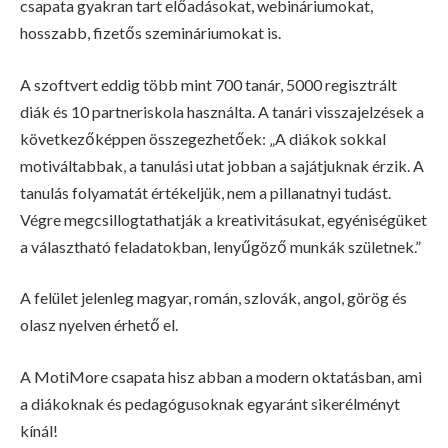
csapata gyakran tart előadásokat, webináriumokat,
hosszabb, fizetős szemináriumokat is.
A szoftvert eddig több mint 700 tanár, 5000 regisztrált
diák és 10 partneriskola használta. A tanári visszajelzések a
következőképpen összegezhetőek: „A diákok sokkal
motiváltabbak, a tanulási utat jobban a sajátjuknak érzik. A
tanulás folyamatát értékeljük, nem a pillanatnyi tudást.
Végre megcsillogtathatják a kreativitásukat, egyéniségüket
a választható feladatokban, lenyűgöző munkák születnek.”
A felület jelenleg magyar, román, szlovák, angol, görög és
olasz nyelven érhető el.
A MotiMore csapata hisz abban a modern oktatásban, ami
a diákoknak és pedagógusoknak egyaránt sikerélményt
kínál!