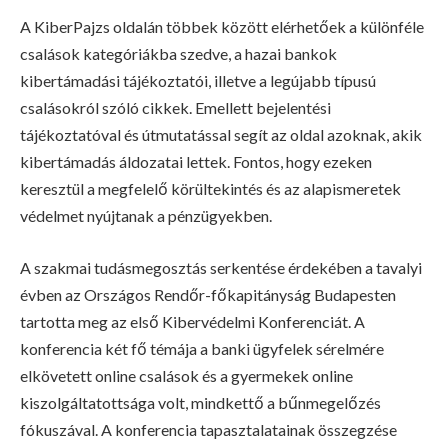
A KiberPajzs oldalán többek között elérhetőek a különféle
csalások kategóriákba szedve, a hazai bankok
kibertámadási tájékoztatói, illetve a legújabb típusú
csalásokról szóló cikkek. Emellett bejelentési
tájékoztatóval és útmutatással segít az oldal azoknak, akik
kibertámadás áldozatai lettek. Fontos, hogy ezeken
keresztül a megfelelő körültekintés és az alapismeretek
védelmet nyújtanak a pénzügyekben.
A szakmai tudásmegosztás serkentése érdekében a tavalyi
évben az Országos Rendőr-főkapitányság Budapesten
tartotta meg az első Kibervédelmi Konferenciát. A
konferencia két fő témája a banki ügyfelek sérelmére
elkövetett online csalások és a gyermekek online
kiszolgáltatottsága volt, mindkettő a bűnmegelőzés
fókuszával. A konferencia tapasztalatainak összegzése