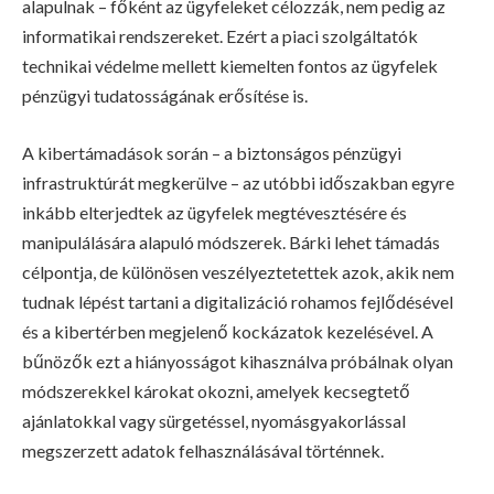
alapulnak – főként az ügyfeleket célozzák, nem pedig az
informatikai rendszereket. Ezért a piaci szolgáltatók
technikai védelme mellett kiemelten fontos az ügyfelek
pénzügyi tudatosságának erősítése is.
A kibertámadások során – a biztonságos pénzügyi
infrastruktúrát megkerülve – az utóbbi időszakban egyre
inkább elterjedtek az ügyfelek megtévesztésére és
manipulálására alapuló módszerek. Bárki lehet támadás
célpontja, de különösen veszélyeztetettek azok, akik nem
tudnak lépést tartani a digitalizáció rohamos fejlődésével
és a kibertérben megjelenő kockázatok kezelésével. A
bűnözők ezt a hiányosságot kihasználva próbálnak olyan
módszerekkel károkat okozni, amelyek kecsegtető
ajánlatokkal vagy sürgetéssel, nyomásgyakorlással
megszerzett adatok felhasználásával történnek.