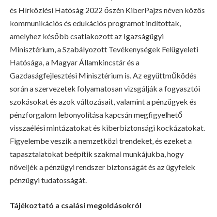
és Hírközlési Hatóság 2022 őszén KiberPajzs néven közös
kommunikációs és edukációs programot indítottak,
amelyhez később csatlakozott az Igazságügyi
Minisztérium, a Szabályozott Tevékenységek Felügyeleti
Hatósága, a Magyar Államkincstár és a
Gazdaságfejlesztési Minisztérium is. Az együttműködés
során a szervezetek folyamatosan vizsgálják a fogyasztói
szokásokat és azok változásait, valamint a pénzügyek és
pénzforgalom lebonyolítása kapcsán megfigyelhető
visszaélési mintázatokat és kiberbiztonsági kockázatokat.
Figyelembe veszik a nemzetközi trendeket, és ezeket a
tapasztalatokat beépítik szakmai munkájukba, hogy
növeljék a pénzügyi rendszer biztonságát és az ügyfelek
pénzügyi tudatosságát.
Tájékoztató a csalási megoldásokról