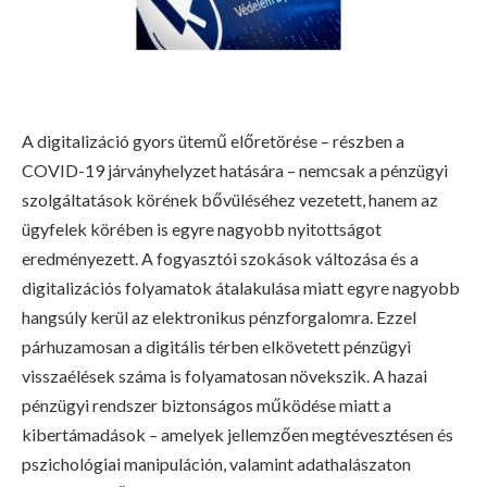
A digitalizáció gyors ütemű előretörése – részben a
COVID-19 járványhelyzet hatására – nemcsak a pénzügyi
szolgáltatások körének bővüléséhez vezetett, hanem az
ügyfelek körében is egyre nagyobb nyitottságot
eredményezett. A fogyasztói szokások változása és a
digitalizációs folyamatok átalakulása miatt egyre nagyobb
hangsúly kerül az elektronikus pénzforgalomra. Ezzel
párhuzamosan a digitális térben elkövetett pénzügyi
visszaélések száma is folyamatosan növekszik. A hazai
pénzügyi rendszer biztonságos működése miatt a
kibertámadások – amelyek jellemzően megtévesztésen és
pszichológiai manipuláción, valamint adathalászaton