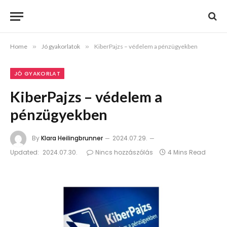
Home
»
Jó gyakorlatok
»
KiberPajzs – védelem a pénzügyekben
JÓ GYAKORLAT
KiberPajzs – védelem a
pénzügyekben
By
Klara Heilingbrunner
2024.07.29.
Updated:
2024.07.30.
Nincs hozzászólás
4 Mins Read