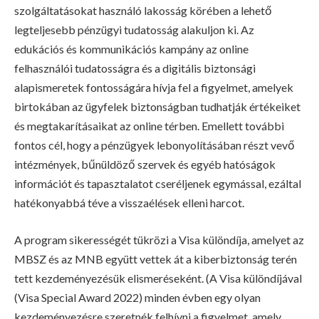
szolgáltatásokat használó lakosság körében a lehető
legteljesebb pénzügyi tudatosság alakuljon ki. Az
edukációs és kommunikációs kampány az online
felhasználói tudatosságra és a digitális biztonsági
alapismeretek fontosságára hívja fel a figyelmet, amelyek
birtokában az ügyfelek biztonságban tudhatják értékeiket
és megtakarításaikat az online térben. Emellett további
fontos cél, hogy a pénzügyek lebonyolításában részt vevő
intézmények, bűnüldöző szervek és egyéb hatóságok
információt és tapasztalatot cseréljenek egymással, ezáltal
hatékonyabbá téve a visszaélések elleni harcot.
A program sikerességét tükrözi a Visa különdíja, amelyet az
MBSZ és az MNB együtt vettek át a kiberbiztonság terén
tett kezdeményezésük elismeréseként. (A Visa különdíjával
(Visa Special Award 2022) minden évben egy olyan
kezdeményezésre szeretnék felhívni a figyelmet, amely