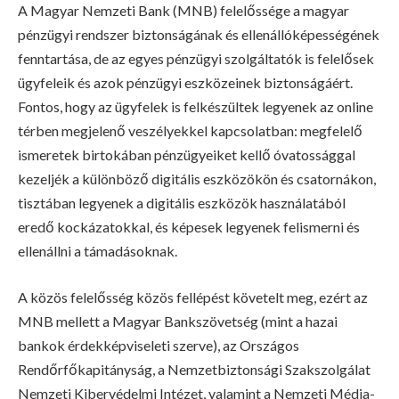
A Magyar Nemzeti Bank (MNB) felelőssége a magyar
pénzügyi rendszer biztonságának és ellenállóképességének
fenntartása, de az egyes pénzügyi szolgáltatók is felelősek
ügyfeleik és azok pénzügyi eszközeinek biztonságáért.
Fontos, hogy az ügyfelek is felkészültek legyenek az online
térben megjelenő veszélyekkel kapcsolatban: megfelelő
ismeretek birtokában pénzügyeiket kellő óvatossággal
kezeljék a különböző digitális eszközökön és csatornákon,
tisztában legyenek a digitális eszközök használatából
eredő kockázatokkal, és képesek legyenek felismerni és
ellenállni a támadásoknak.
A közös felelősség közös fellépést követelt meg, ezért az
MNB mellett a Magyar Bankszövetség (mint a hazai
bankok érdekképviseleti szerve), az Országos
Rendőrfőkapitányság, a Nemzetbiztonsági Szakszolgálat
Nemzeti Kibervédelmi Intézet, valamint a Nemzeti Média-