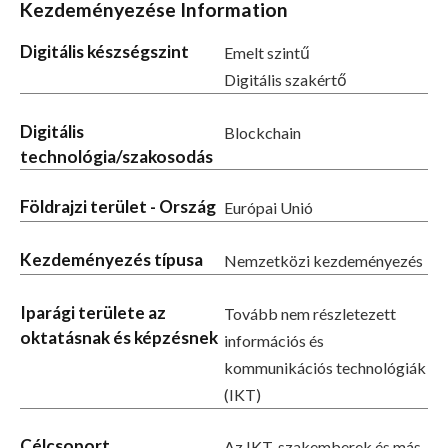
Kezdeményezése Information
Digitális készségszint
Emelt szintű
Digitális szakértő
Digitális
Blockchain
technológia/szakosodás
Földrajzi terület - Ország
Európai Unió
Kezdeményezés típusa
Nemzetközi kezdeményezés
Iparági területe az
Tovább nem részletezett
oktatásnak és képzésnek
információs és
kommunikációs technológiák
(IKT)
Célcsoport
Az IKT-szakemberek és más