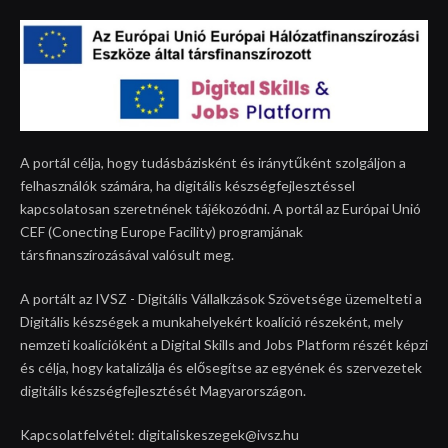
A portál célja, hogy tudásbázisként és iránytűként szolgáljon a
felhasználók számára, ha digitális készségfejlesztéssel
kapcsolatosan szeretnének tájékozódni. A portál az Európai Unió
CEF (Conecting Europe Facility) programjának
társfinanszírozásával valósult meg.
A portált az IVSZ - Digitális Vállalkzások Szövetsége üzemelteti a
Digitális készségek a munkahelyekért koalíció részeként, mely
nemzeti koalícióként a Digital Skills and Jobs Platform részét képzi
és célja, hogy katalizálja és elősegítse az egyének és szervezetek
digitális készségfejlesztését Magyarországon.
Kapcsolatfelvétel: digitaliskeszegek@ivsz.hu