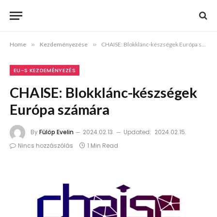
Home
»
Kezdeményezése
»
CHAISE: Blokklánc-készségek Európa számára
EU-S KEZDEMÉNYEZÉS
CHAISE: Blokklánc-készségek
Európa számára
By
Fülöp Evelin
2024.02.13.
Updated:
2024.02.15.
Nincs hozzászólás
1 Min Read