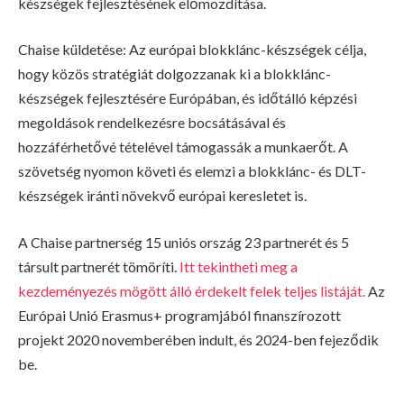
készségek fejlesztésének előmozdítása.
Chaise küldetése: Az európai blokklánc-készségek célja,
hogy közös stratégiát dolgozzanak ki a blokklánc-
készségek fejlesztésére Európában, és időtálló képzési
megoldások rendelkezésre bocsátásával és
hozzáférhetővé tételével támogassák a munkaerőt. A
szövetség nyomon követi és elemzi a blokklánc- és DLT-
készségek iránti növekvő európai keresletet is.
A Chaise partnerség 15 uniós ország 23 partnerét és 5
társult partnerét tömöríti.
Itt tekintheti meg a
kezdeményezés mögött álló érdekelt felek teljes listáját.
Az
Európai Unió Erasmus+ programjából finanszírozott
projekt 2020 novemberében indult, és 2024-ben fejeződik
be.