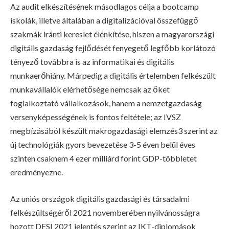
Az audit elkészítésének másodlagos célja a bootcamp
iskolák, illetve általában a digitalizációval összefüggő
szakmák iránti kereslet élénkítése, hiszen a magyarországi
digitális gazdaság fejlődését fenyegető legfőbb korlátozó
tényező továbbra is az informatikai és digitális
munkaerőhiány. Márpedig a digitális értelemben felkészült
munkavállalók elérhetősége nemcsak az őket
foglalkoztató vállalkozások, hanem a nemzetgazdaság
versenyképességének is fontos feltétele; az IVSZ
megbízásából készült makrogazdasági elemzés3 szerint az
új technológiák gyors bevezetése 3-5 éven belül éves
szinten csaknem 4 ezer milliárd forint GDP-többletet
eredményezne.
Az uniós országok digitális gazdasági és társadalmi
felkészültségéről 2021 novemberében nyilvánosságra
hozott DESI 2021 jelentés szerint az IKT-diplomások