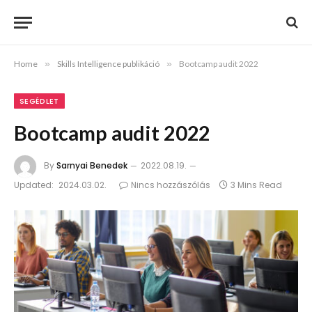
Home
»
Skills Intelligence publikáció
»
Bootcamp audit 2022
SEGÉDLET
Bootcamp audit 2022
By
Sarnyai Benedek
2022.08.19.
Updated:
2024.03.02.
Nincs hozzászólás
3 Mins Read