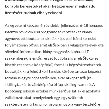
korábbi keresetüket akár kétszeresen meghaladó
fizetésért tudnak elhelyezkedni.
Az egyetemi képzésnél rövidebb, jellemzően 6-18 hónapos
intenzív rövid ciklusú programozóképzéseket kínáló
úgynevezett bootcamp iskolák képzései iránti kereslet
folyamatosan bővül, amit elsősorban a világszerte évek óta
növekvő informatikus-hiány magyaráz. Noha az IT-
szakemberek jelentős részét továbbra is a felsőfokú (és
kisebb részben a középfokú) formális képzési rendszerek
bocsátják ki, a felnőttkori tanulás körébe tartozó képzési
formák is egyre népszerűbbek, akár átképzésről (re-
skilling), akár továbbképzésről (up-skilling) van szó. A
bootcamp iskolák értékes munkaerővel látják el azokat a
vállalkozásokat, amelyeknek egy-egy szűkebb
szakterületen jártas junior programozóra vagy tesztelőre