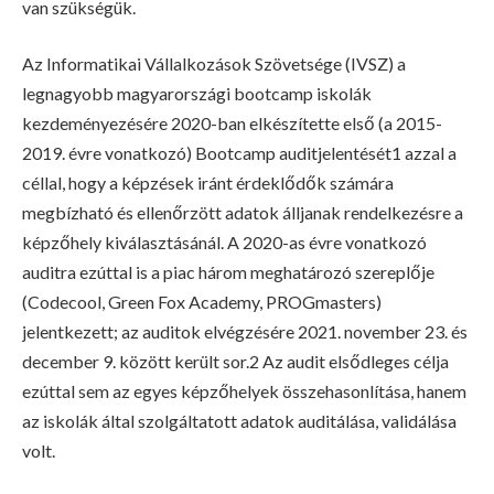
van szükségük.
Az Informatikai Vállalkozások Szövetsége (IVSZ) a
legnagyobb magyarországi bootcamp iskolák
kezdeményezésére 2020-ban elkészítette első (a 2015-
2019. évre vonatkozó) Bootcamp auditjelentését1 azzal a
céllal, hogy a képzések iránt érdeklődők számára
megbízható és ellenőrzött adatok álljanak rendelkezésre a
képzőhely kiválasztásánál. A 2020-as évre vonatkozó
auditra ezúttal is a piac három meghatározó szereplője
(Codecool, Green Fox Academy, PROGmasters)
jelentkezett; az auditok elvégzésére 2021. november 23. és
december 9. között került sor.2 Az audit elsődleges célja
ezúttal sem az egyes képzőhelyek összehasonlítása, hanem
az iskolák által szolgáltatott adatok auditálása, validálása
volt.