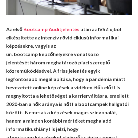
Az első
Bootcamp Auditjelentés
után az IVSZ újból
elkészítette az intenzív rövid ciklusú informatikai
képzésekre, vagyis az
ún. bootcamp képzőhelyekre vonatkozó
jelentését három meghatározó piaci szereplő
közreműködésével. A friss jelentés egyik
legfontosabb megállapítása, hogy a pandémia miatt
bevezetett online képzések a vidéken élők előtt is
megnyitotta a lehetőséget a karrierváltásra, emellett
2020-ban a nők aránya is nőtt a bootcampek hallgatói
között. Nemcsak a képzések magas színvonalát,
hanem a minden korábbi mértéket meghaladó
informatikushiányt is jelzi, hogy
a bootcamp képzéseket elvégzők szinte azonnal,