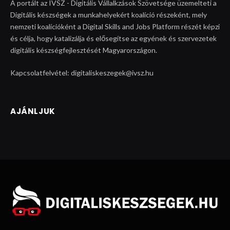
A portált az IVSZ - Digitális Vállalkzások Szövetsége üzemelteti a
Digitális készségek a munkahelyekért koalíció részeként, mely
nemzeti koalícióként a Digital Skills and Jobs Platform részét képzi
és célja, hogy katalizálja és elősegítse az egyének és szervezetek
digitális készségfejlesztését Magyarországon.
Kapcsolatfelvétel: digitaliskeszegek@ivsz.hu
AJÁNLJUK