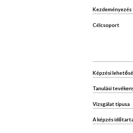
Kezdeményezés 
Célcsoport
Képzési lehetősé
Tanulási tevéken
Vizsgálat típusa
A képzés időtar