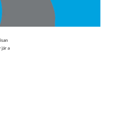
isan
 jár a