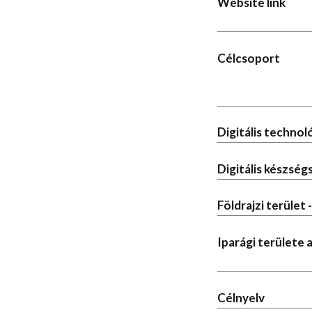
Website link
Célcsoport
Digitális techno
Digitális készség
Földrajzi terület 
Iparági területe
Célnyelv