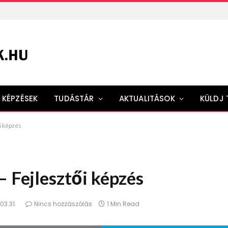
KÉPZÉSEK
TUDÁSTÁR
AKTUALITÁSOK
KÜLDJ 
i képzés
– Fejlesztői képzés
03.31.
Nincs hozzászólás
1 Min Read