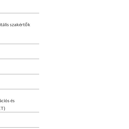
tális szakértők
ációs és
KT)