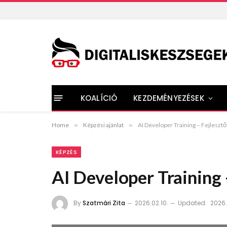
KOALÍCIÓ
KEZDEMÉNYEZÉSEK
Home
»
Képzési ajánlat
»
AI Developer Training – Fejlesztő
KÉPZÉS
AI Developer Training 
By
Szatmári Zita
2026.02.10.
Updated:
2026.