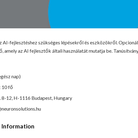
z AI-fejlesztéshez szükséges lépésekről és eszközökről. Opcionál
, amely az AI fejlesztők általi használatát mutatja be. Tanúsítvány
(egész nap)
: 10 fő
 u. 8-12, H-1116 Budapest, Hungary
@neuronsolutions.hu
t Information