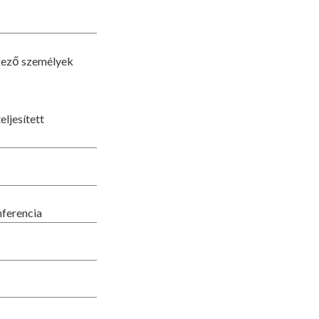
kező személyek
ljesített
ferencia