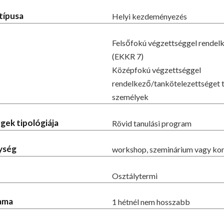
típusa
Helyi kezdeményezés
Felsőfokú végzettséggel rendel
(EKKR 7)
Középfokú végzettséggel
rendelkező/tankötelezettséget te
személyek
gek tipológiája
Rövid tanulási program
ység
workshop, szeminárium vagy kon
Osztálytermi
tama
1 hétnél nem hosszabb