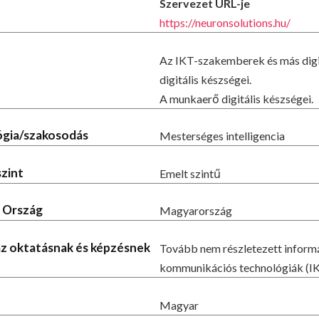
Szervezet URL-je
https://neuronsolutions.hu/
Az IKT-szakemberek és más digi
digitális készségei.
A munkaerő digitális készségei.
lógia/szakosodás
Mesterséges intelligencia
szint
Emelt szintű
- Ország
Magyarország
 az oktatásnak és képzésnek
Tovább nem részletezett inform
kommunikációs technológiák (I
Magyar