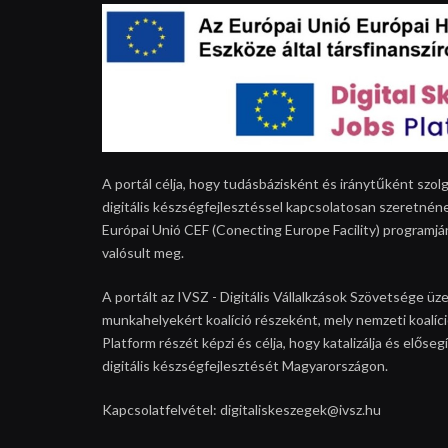
A portál célja, hogy tudásbázisként és iránytűként szolg
digitális készségfejlesztéssel kapcsolatosan szeretnéne
Európai Unió CEF (Conecting Europe Facility) programjá
valósult meg.
A portált az IVSZ - Digitális Vállalkzások Szövetsége üze
munkahelyekért koalíció részeként, mely nemzeti koalíció
Platform részét képzi és célja, hogy katalizálja és elős
digitális készségfejlesztését Magyarországon.
Kapcsolatfelvétel: digitaliskeszegek@ivsz.hu