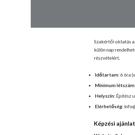
Szakértői oktatás a
külön nap rendelhető
részvételért.
Időtartam
: 6 óra 
Minimum létszám
Helyszín
: Építész
Elérhetőség
: info
Képzési ajánla