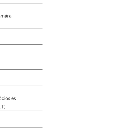
zámára
ációs és
KT)