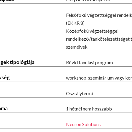
Felsőfokú végzettséggel rendel
(EKKR 8)
Középfokú végzettséggel
rendelkező/tankötelezettséget te
személyek
gek tipológiája
Rövid tanulási program
ység
workshop, szeminárium vagy kon
Osztálytermi
tama
1 hétnél nem hosszabb
Neuron Solutions