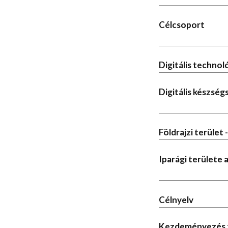
Célcsoport
Digitális techno
Digitális készség
Földrajzi terület 
Iparági területe
Célnyelv
Kezdeményezés 