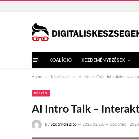
KOALÍCIÓ
KEZDEMÉNYEZÉSEK
Home
»
Képzési ajánlat
»
AI Intro Talk – Interaktív bevezet
KÉPZÉS
AI Intro Talk – Intera
By
Szatmári Zita
2026.02.26.
Updated:
2026.