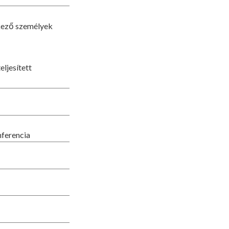
kező személyek
ljesített
ferencia