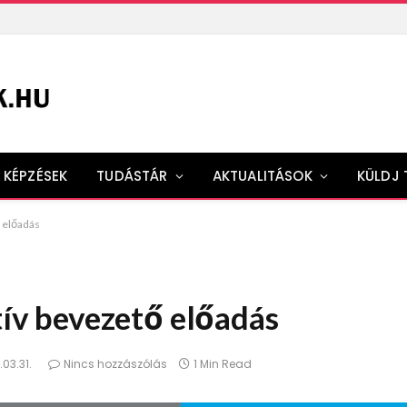
KÉPZÉSEK
TUDÁSTÁR
AKTUALITÁSOK
KÜLDJ 
ő előadás
ktív bevezető előadás
03.31.
Nincs hozzászólás
1 Min Read