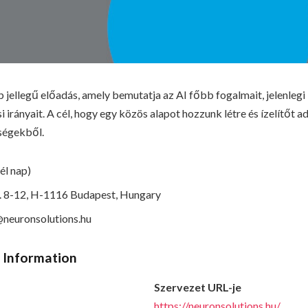
p jellegű előadás, amely bemutatja az AI főbb fogalmait, jelenlegi
si irányait. A cél, hogy egy közös alapot hozzunk létre és ízelítőt a
ségekből.
fél nap)
 u. 8-12, H-1116 Budapest, Hungary
@neuronsolutions.hu
t Information
Szervezet URL-je
https://neuronsolutions.hu/