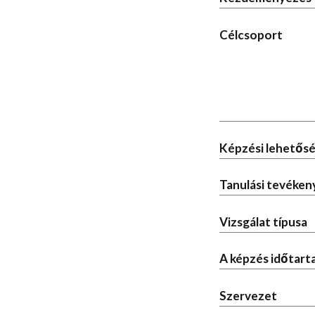
Célcsoport
Képzési lehetősé
Tanulási tevéken
Vizsgálat típusa
A képzés időtar
Szervezet