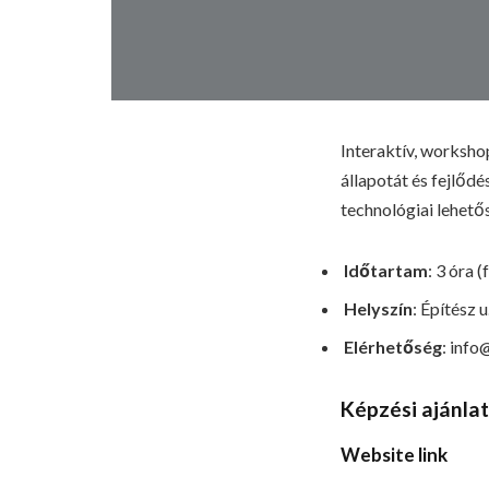
Interaktív, worksho
állapotát és fejlődé
technológiai lehető
Időtartam
: 3 óra (
Helyszín
: Építész
Elérhetőség
: info
Képzési ajánla
Website link