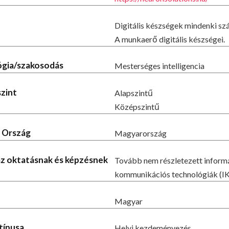
Digitális készségek mindenki s
A munkaerő digitális készségei.
lógia/szakosodás
Mesterséges intelligencia
szint
Alapszintű
Középszintű
- Ország
Magyarország
 az oktatásnak és képzésnek
Tovább nem részletezett inform
kommunikációs technológiák (I
Magyar
típusa
Helyi kezdeményezés