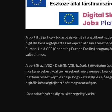
A portál célja, hogy tudásbázisként és iránytűként szolg
digitális készségfejlesztéssel kapcsolatosan szeretnéne
Európai Unió CEF (Conecting Europe Facility) programjá
valósult meg.
A portált az IVSZ - Digitális Vállalkzások Szövetsége üze
munkahelyekért koalíció részeként, mely nemzeti koalíció
Platform részét képzi és célja, hogy katalizálja és elős
digitális készségfejlesztését Magyarországon.
Kapcsolatfelvétel: digitaliskeszegek@ivsz.hu