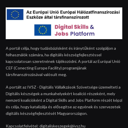
A portál célja, hogy tudásbázisként és iránytűként szolgáljon a
felhasználók számára, ha digitális készségfejlesztéssel
kapcsolatosan szeretnének tájékozódni. A portál az Európai Unió
CEF (Conecting Europe Facility) programjának
társfinanszírozásával valósult meg.
A portált az IVSZ - Digitális Vállalkzások Szövetsége üzemelteti a
Digitális készségek a munkahelyekért koalíció részeként, mely
nemzeti koalícióként a Digital Skills and Jobs Platform részét képzi
és célja, hogy katalizálja és elősegítse az egyének és szervezetek
digitális készségfejlesztését Magyarországon.
Kapcsolatfelvétel: digitaliskeszegek@ivsz.hu