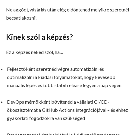
Ne aggódj, vásárlás után elég eldöntened melyikre szeretnél
becsatlakozni!
Kinek szól a képzés?
Ez a képzés neked szól, ha…
Fejlesztőként szeretnéd végre automatizálni és
optimalizálni a kiadási folyamatokat, hogy kevesebb
manuális lépés és több stabil release legyen a nap végén
DevOps mérnökként bővítenéd a vállalati CI/CD-
ökoszisztémát a GitHub Actions integrációjával – és ehhez
gyakorlati fogódzókra van szükséged
Rendszergazdaként belelátnál a kódkezelő rendszeren