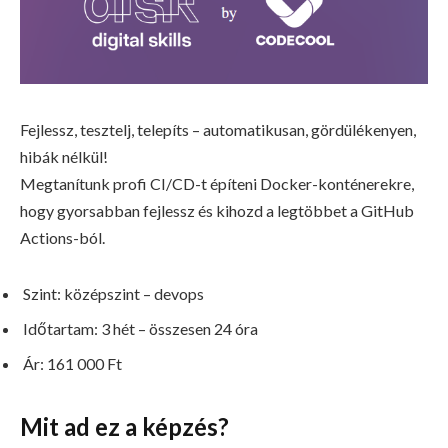
Fejlessz, tesztelj, telepíts – automatikusan, gördülékenyen,
hibák nélkül!
Megtanítunk profi CI/CD-t építeni Docker-konténerekre,
hogy gyorsabban fejlessz és kihozd a legtöbbet a GitHub
Actions-ból.
Szint: középszint – devops
Időtartam: 3 hét – összesen 24 óra
Ár: 161 000 Ft
Mit ad ez a képzés?