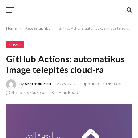
Home
»
Képzési ajánlat
»
GitHub Actions: automatikus image telepítés cloud-ra
KÉPZÉS
GitHub Actions: automatikus
image telepítés cloud-ra
By
Szatmári Zita
2026.02.12.
Updated:
2026.03.31.
Nincs hozzászólás
2 Mins Read