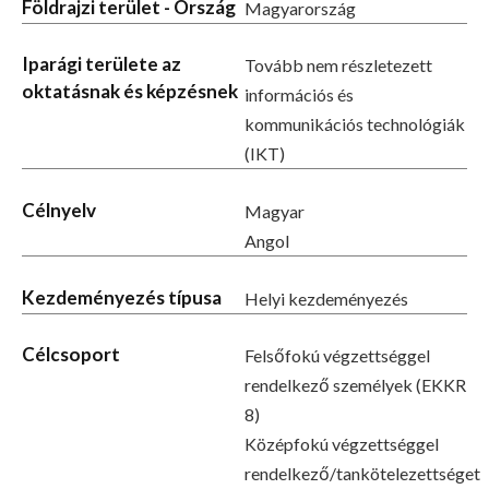
Földrajzi terület - Ország
Magyarország
Iparági területe az
Tovább nem részletezett
oktatásnak és képzésnek
információs és
kommunikációs technológiák
(IKT)
Célnyelv
Magyar
Angol
Kezdeményezés típusa
Helyi kezdeményezés
Célcsoport
Felsőfokú végzettséggel
rendelkező személyek (EKKR
8)
Középfokú végzettséggel
rendelkező/tankötelezettséget