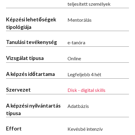
teljesített személyek
Képzési lehetőségek
Mentorálás
tipológiája
Tanulási tevékenység
e-tanóra
Vizsgálat típusa
Online
A képzés időtartama
Legfeljebb 4 hét
Szervezet
Disk - digital skills
A képzési nyilvántartás
Adatbázis
típusa
Effort
Kevésbé intenzív