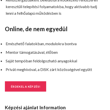
keresztüli telepítési folyamatokba, hogy aktívabb tudj
lenni a felhőalapú működésben is
Online, de nem egyedül
Emészhető falatokban, modulokra bontva
Mentor támogatásával, élőben
Saját tempóban feldolgozható anyagokkal
Privát meghívóval, a DiSK zárt közösségével együtt
ÉRDEKEL A KÉPZÉS!
Képzési ajánlat Information