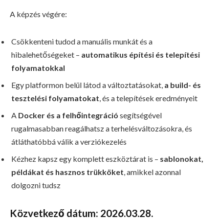
A képzés végére:
Csökkenteni tudod a manuális munkát és a
hibalehetőségeket –
automatikus építési és telepítési
folyamatokkal
Egy platformon belül látod a változtatásokat,
a build- és
tesztelési folyamatokat
, és a telepítések eredményeit
A
Docker és a felhőintegráció
segítségével
rugalmasabban reagálhatsz a terhelésváltozásokra, és
átláthatóbbá válik a verziókezelés
Kézhez kapsz egy komplett eszköztárat is –
s
ablonokat,
példákat és hasznos trükköket
, amikkel azonnal
dolgozni tudsz
Közvetkező dátum: 2026.03.28.