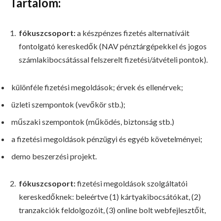
Tartalom:
fókuszcsoport:
a készpénzes fizetés alternatíváit
fontolgató kereskedők (NAV pénztárgépekkel és jogos
számlakibocsátással felszerelt fizetési/átvételi pontok).
különféle fizetési megoldások; érvek és ellenérvek;
üzleti szempontok (vevőkör stb.);
műszaki szempontok (működés, biztonság stb.)
a fizetési megoldások pénzügyi és egyéb követelményei;
demo beszerzési projekt.
fókuszcsoport:
fizetési megoldások szolgáltatói
kereskedőknek: beleértve (1) kártyakibocsátókat, (2)
tranzakciók feldolgozóit, (3) online bolt webfejlesztőit,