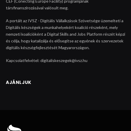
CEF (Conecting Europe Facility) programjának
társfinanszírozásával valósult meg.
A portált az IVSZ - Digitális Vállalkzások Szövetsége üzemelteti a
Digitális készségek a munkahelyekért koalíció részeként, mely
nemzeti koalícióként a Digital Skills and Jobs Platform részét képzi
és célja, hogy katalizálja és elősegítse az egyének és szervezetek
digitális készségfejlesztését Magyarországon.
Kapcsolatfelvétel: digitaliskeszegek@ivsz.hu
AJÁNLJUK