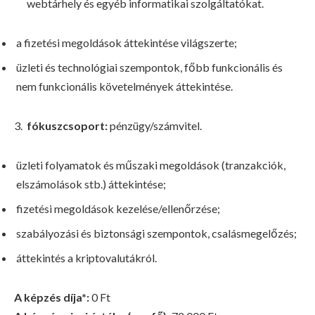
webtárhely és egyéb informatikai szolgáltatókat.
a fizetési megoldások áttekintése világszerte;
üzleti és technológiai szempontok, főbb funkcionális és
nem funkcionális követelmények áttekintése.
fókuszcsoport:
pénzügy/számvitel.
üzleti folyamatok és műszaki megoldások (tranzakciók,
elszámolások stb.) áttekintése;
fizetési megoldások kezelése/ellenőrzése;
szabályozási és biztonsági szempontok, csalásmegelőzés;
áttekintés a kriptovalutákról.
A képzés díja*:
0 Ft