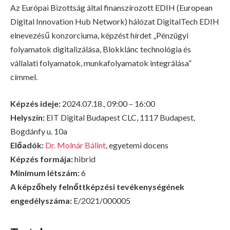
Az Európai Bizottság által finanszírozott EDIH (European
Digital Innovation Hub Network) hálózat DigitalTech EDIH
elnevezésű konzorciuma, képzést hírdet „Pénzügyi
folyamatok digitalizálása, Blokklánc technológia és
vállalati folyamatok, munkafolyamatok integrálása”
címmel.
Képzés ideje:
2024.07.18., 09:00 – 16:00
Helyszín:
EIT Digital Budapest CLC, 1117 Budapest,
Bogdánfy u. 10a
Előadók:
Dr. Molnár Bálint
, egyetemi docens
Képzés formája:
hibrid
Minimum létszám:
6
A képzőhely felnőttképzési tevékenységének
engedélyszáma:
E/2021/000005