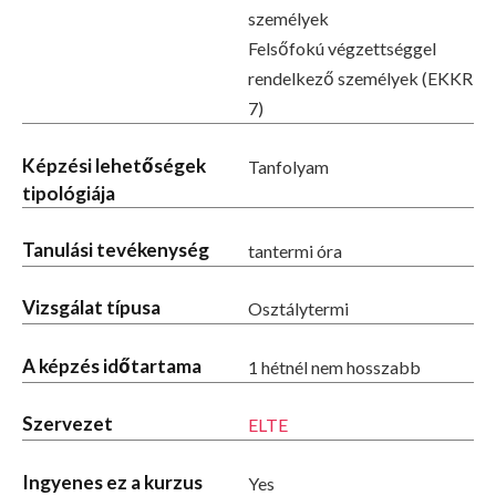
személyek
Felsőfokú végzettséggel
rendelkező személyek (EKKR
7)
Képzési lehetőségek
Tanfolyam
tipológiája
Tanulási tevékenység
tantermi óra
Vizsgálat típusa
Osztálytermi
A képzés időtartama
1 hétnél nem hosszabb
Szervezet
ELTE
Ingyenes ez a kurzus
Yes