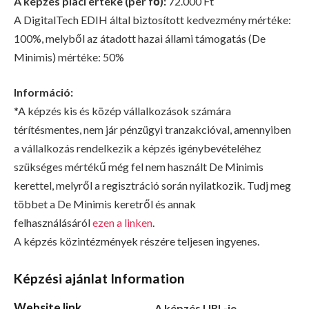
A képzés piaci értéke (per fő):
72.000 Ft
A DigitalTech EDIH által biztosított kedvezmény mértéke:
100%, melyből az átadott hazai állami támogatás (De
Minimis) mértéke: 50%
Információ:
*A képzés kis és közép vállalkozások számára
térítésmentes, nem jár pénzügyi tranzakcióval, amennyiben
a vállalkozás rendelkezik a képzés igénybevételéhez
szükséges mértékű még fel nem használt De Minimis
kerettel, melyről a regisztráció során nyilatkozik. Tudj meg
többet a De Minimis keretről és annak
felhasználásáról
ezen a linken
.
A képzés közintézmények részére teljesen ingyenes.
Képzési ajánlat Information
Website link
A képzés URL-je