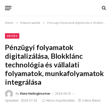
Home
»
Képzési ajánlat
»
Pénzügyi folyamatok digitalizálása, Blokklánc technológia és vállalati folyamatok, munkafolyamatok integrálása
KÉPZÉS
Pénzügyi folyamatok
digitalizálása, Blokklánc
technológia és vállalati
folyamatok, munkafolyamatok
integrálása
By
Klara Heilingbrunner
2024.06.13.
Updated:
2024.07.03.
Nincs hozzászólás
2 Mins Read