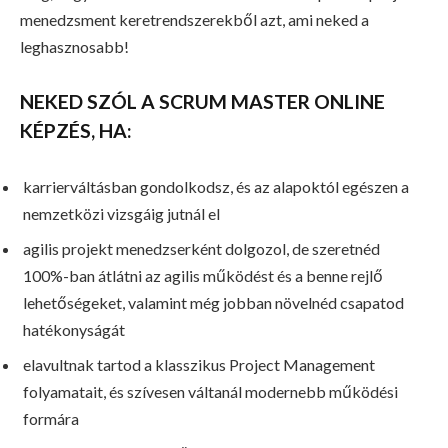
menedzsment keretrendszerekből azt, ami neked a
leghasznosabb!
NEKED SZÓL A SCRUM MASTER ONLINE
KÉPZÉS, HA:
karrierváltásban gondolkodsz, és az alapoktól egészen a
nemzetközi vizsgáig jutnál el
agilis projekt menedzserként dolgozol, de szeretnéd
100%-ban átlátni az agilis működést és a benne rejlő
lehetőségeket, valamint még jobban növelnéd csapatod
hatékonyságát
elavultnak tartod a klasszikus Project Management
folyamatait, és szívesen váltanál modernebb működési
formára