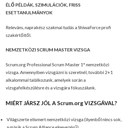
ÉLŐ PÉLDÁK, SZIMULÁCIÓK, FRISS
ESETTANULMÁNYOK
Releváns, naprakész szakmai tudás a ShiwaForce profi
szakértőitől.
NEMZETKÖZI SCRUM MASTER VIZSGA
Scrum.org Professional Scrum Master 1* nemzetközi
vizsga. Amennyiben vizsgázni is szeretnél, további 2+1
alkalommal találkozunk, amelyek során a
vizsgafelkészülésre és a vizsgára fókuszálunk.
MIÉRT JÁRSZ JÓL A Scrum.org VIZSGÁVAL?
Világszerte elismert nemzetközi vizsga (ilyenből nincs sok,
a másik a Scrum Alliance elnevezésű)