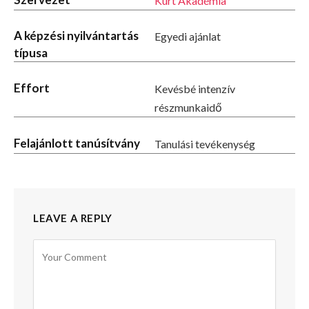
Kürt Akadémia
A képzési nyilvántartás
Egyedi ajánlat
típusa
Effort
Kevésbé intenzív
részmunkaidő
Felajánlott tanúsítvány
Tanulási tevékenység
LEAVE A REPLY