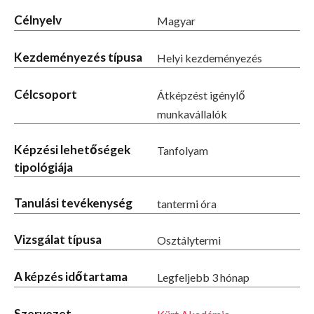
Célnyelv
Magyar
Kezdeményezés típusa
Helyi kezdeményezés
Célcsoport
Átképzést igénylő
munkavállalók
Képzési lehetőségek
Tanfolyam
tipológiája
Tanulási tevékenység
tantermi óra
Vizsgálat típusa
Osztálytermi
A képzés időtartama
Legfeljebb 3 hónap
Szervezet