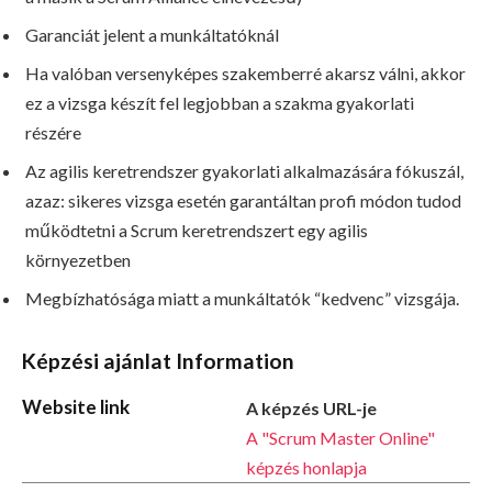
Garanciát jelent a munkáltatóknál
Ha valóban versenyképes szakemberré akarsz válni, akkor
ez a vizsga készít fel legjobban a szakma gyakorlati
részére
Az agilis keretrendszer gyakorlati alkalmazására fókuszál,
azaz: sikeres vizsga esetén garantáltan profi módon tudod
működtetni a Scrum keretrendszert egy agilis
környezetben
Megbízhatósága miatt a munkáltatók “kedvenc” vizsgája.
Képzési ajánlat Information
Website link
A képzés URL-je
A "Scrum Master Online"
képzés honlapja