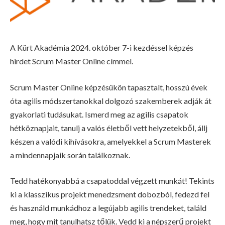
A Kürt Akadémia 2024. október 7-i kezdéssel képzés
hirdet Scrum Master Online címmel.
Scrum Master Online képzésükön tapasztalt, hosszú évek
óta agilis módszertanokkal dolgozó szakemberek adják át
gyakorlati tudásukat. Ismerd meg az agilis csapatok
hétköznapjait, tanulj a valós életből vett helyzetekből, állj
készen a valódi kihívásokra, amelyekkel a Scrum Masterek
a mindennapjaik során találkoznak.
Tedd hatékonyabbá a csapatoddal végzett munkát! Tekints
ki a klasszikus projekt menedzsment dobozból, fedezd fel
és használd munkádhoz a legújabb agilis trendeket, találd
meg, hogy mit tanulhatsz tőlük. Vedd ki a népszerű projekt