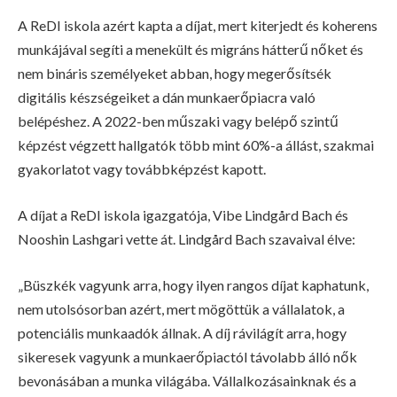
A ReDI iskola azért kapta a díjat, mert kiterjedt és koherens
munkájával segíti a menekült és migráns hátterű nőket és
nem bináris személyeket abban, hogy megerősítsék
digitális készségeiket a dán munkaerőpiacra való
belépéshez. A 2022-ben műszaki vagy belépő szintű
képzést végzett hallgatók több mint 60%-a állást, szakmai
gyakorlatot vagy továbbképzést kapott.
A díjat a ReDI iskola igazgatója, Vibe Lindgård Bach és
Nooshin Lashgari vette át. Lindgård Bach szavaival élve:
„Büszkék vagyunk arra, hogy ilyen rangos díjat kaphatunk,
nem utolsósorban azért, mert mögöttük a vállalatok, a
potenciális munkaadók állnak. A díj rávilágít arra, hogy
sikeresek vagyunk a munkaerőpiactól távolabb álló nők
bevonásában a munka világába. Vállalkozásainknak és a