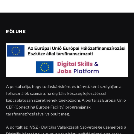
RÓLUNK
A portál célja, hogy tudásbázisként és iránytűként szolgáljon a
felhasználók számára, ha digitális készségfejlesztéssel
kapcsolatosan szeretnének tájékozódni. A portál az Európai Unió
CEF (Conecting Europe Facility) programjának
társfinanszírozásával valósult meg.
A portált az IVSZ - Digitális Vállalkzások Szövetsége üzemelteti a
Digitális készségek a munkahelyekért koalíció részeként, mely