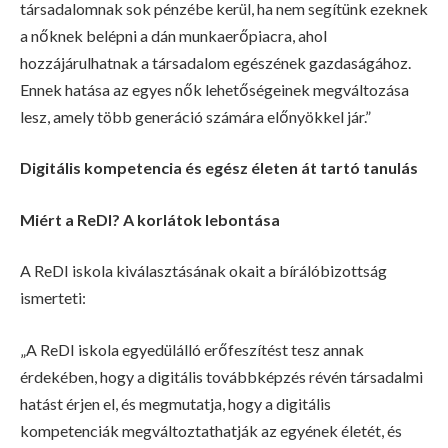
társadalomnak sok pénzébe kerül, ha nem segítünk ezeknek
a nőknek belépni a dán munkaerőpiacra, ahol
hozzájárulhatnak a társadalom egészének gazdaságához.
Ennek hatása az egyes nők lehetőségeinek megváltozása
lesz, amely több generáció számára előnyökkel jár.”
Digitális kompetencia és egész életen át tartó tanulás
Miért a ReDI? A korlátok lebontása
A ReDI iskola kiválasztásának okait a bírálóbizottság
ismerteti:
„A ReDI iskola egyedülálló erőfeszítést tesz annak
érdekében, hogy a digitális továbbképzés révén társadalmi
hatást érjen el, és megmutatja, hogy a digitális
kompetenciák megváltoztathatják az egyének életét, és