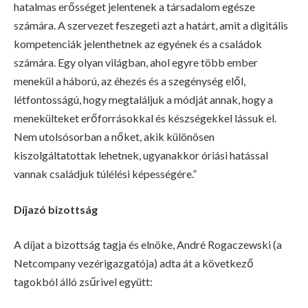
hatalmas erősséget jelentenek a társadalom egésze
számára. A szervezet feszegeti azt a határt, amit a digitális
kompetenciák jelenthetnek az egyének és a családok
számára. Egy olyan világban, ahol egyre több ember
menekül a háború, az éhezés és a szegénység elől,
létfontosságú, hogy megtaláljuk a módját annak, hogy a
menekülteket erőforrásokkal és készségekkel lássuk el.
Nem utolsósorban a nőket, akik különösen
kiszolgáltatottak lehetnek, ugyanakkor óriási hatással
vannak családjuk túlélési képességére.”
Díjazó bizottság
A díjat a bizottság tagja és elnöke, André Rogaczewski (a
Netcompany vezérigazgatója) adta át a következő
tagokból álló zsűrivel együtt: