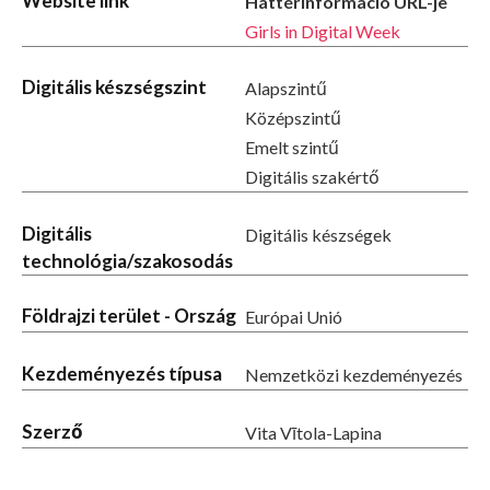
Website link
Háttérinformáció URL-je
Girls in Digital Week
Digitális készségszint
Alapszintű
Középszintű
Emelt szintű
Digitális szakértő
Digitális
Digitális készségek
technológia/szakosodás
Földrajzi terület - Ország
Európai Unió
Kezdeményezés típusa
Nemzetközi kezdeményezés
Szerző
Vita Vītola-Lapina