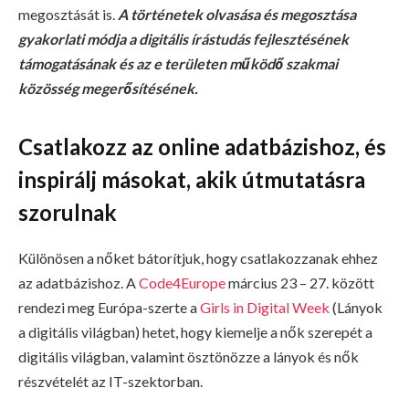
megosztását is.
A történetek olvasása és megosztása
gyakorlati módja a digitális írástudás fejlesztésének
támogatásának és az e területen működő szakmai
közösség megerősítésének.
Csatlakozz az online adatbázishoz, és
inspirálj másokat, akik útmutatásra
szorulnak
Különösen a nőket bátorítjuk, hogy csatlakozzanak ehhez
az adatbázishoz. A
Code4Europe
március 23 – 27. között
rendezi meg Európa-szerte a
Girls in Digital Week
(Lányok
a digitális világban) hetet, hogy kiemelje a nők szerepét a
digitális világban, valamint ösztönözze a lányok és nők
részvételét az IT-szektorban.