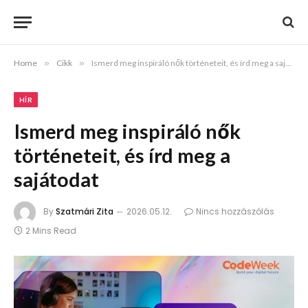
Home
»
Cikk
»
Ismerd meg inspiráló nők történeteit, és írd meg a sajátodat
HÍR
Ismerd meg inspiráló nők
történeteit, és írd meg a
sajátodat
By
Szatmári Zita
2026.05.12.
Nincs hozzászólás
2 Mins Read