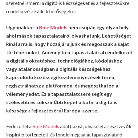
szeretné ismerni a digitális készségeket és a fejlesztésükre
rendelkezésre álló lehetőségeket.
Ugyanakkor a
Role Models
nem csupán egy olyan hely,
ahol mások tapasztalatairól olvashatunk. Lehetőséget
kínál arra is, hogy hozzájáruljunk és megosszuk a saját
történetünket. Amennyiben tapasztalattal rendelkezel
a digitális oktatáshoz, technológiához, kódoláshoz
vagy átalánosságban a digitális készségekhez
kapcsolódó közösségi kezdeményezések terén,
regisztrálhatsz a platformon, és megoszthatod a
véleményedet. Ez a tapasztalatcsere segít egy
szélesebb és sokszínűbb képet alkotni a digitális
készségek fejlesztéséről Európa-szerte.
Fedezd fel a
Role Models
adatbázist, olvasd el a résztvevők
inspiráló történeteit, és fonold meg saját tapasztalataid