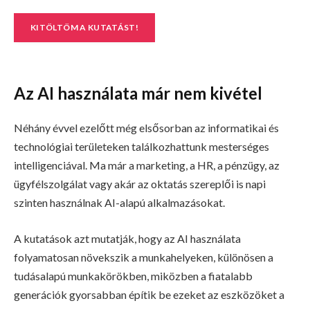
KITÖLTÖM A KUTATÁST!
Az AI használata már nem kivétel
Néhány évvel ezelőtt még elsősorban az informatikai és
technológiai területeken találkozhattunk mesterséges
intelligenciával. Ma már a marketing, a HR, a pénzügy, az
ügyfélszolgálat vagy akár az oktatás szereplői is napi
szinten használnak AI-alapú alkalmazásokat.
A kutatások azt mutatják, hogy az AI használata
folyamatosan növekszik a munkahelyeken, különösen a
tudásalapú munkakörökben, miközben a fiatalabb
generációk gyorsabban építik be ezeket az eszközöket a