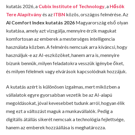
kutatás 2026, a
Cubix Institute of Technology
, a
Hősök
Tere Alapítvány
és az
ITBN
közös, országos felmérése. Az
AI Comfort Index kutatás 2026
Magyarország első olyan
kutatása, amely azt vizsgálja, mennyire érzik magukat
komfortosan az emberek a mesterséges intelligencia
használata közben. A felmérés nemcsak arra kíváncsi, hogy
használjuk-e az AI-eszközöket, hanem arra is, mennyire
bízunk bennük, milyen feladatokra vesszük igénybe őket,
és milyen félelmek vagy elvárások kapcsolódnak hozzájuk.
A kutatás azért is különösen izgalmas, mert miközben a
vállalatok egyre gyorsabban vezetik be az AI-alapú
megoldásokat, jóval kevesebbet tudunk arról, hogyan élik
meg ezt a változást maguk a munkavállalók. Pedig a
digitális átállás sikerét nemcsak a technológia fejlettsége,
hanem az emberek hozzáállása is meghatározza.