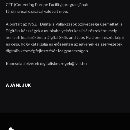
CEF (Conecting Europe Facility) programjának
társfinanszírozásával valósult meg.
A portált az IVSZ - Digitális Vállalkzások Szövetsége üzemelteti a
Digitális készségek a munkahelyekért koalíció részeként, mely
nemzeti koalícióként a Digital Skills and Jobs Platform részét képzi
és célja, hogy katalizálja és elősegítse az egyének és szervezetek
digitális készségfejlesztését Magyarországon.
Kapcsolatfelvétel: digitaliskeszegek@ivsz.hu
AJÁNLJUK