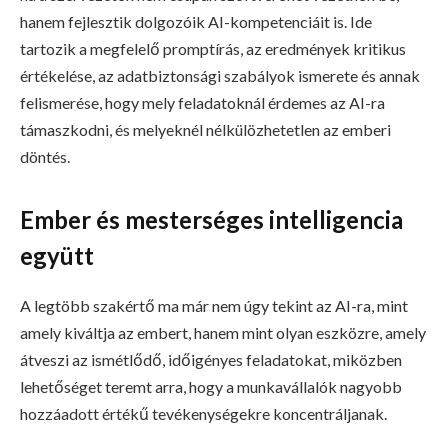
hanem fejlesztik dolgozóik AI-kompetenciáit is. Ide
tartozik a megfelelő promptírás, az eredmények kritikus
értékelése, az adatbiztonsági szabályok ismerete és annak
felismerése, hogy mely feladatoknál érdemes az AI-ra
támaszkodni, és melyeknél nélkülözhetetlen az emberi
döntés.
Ember és mesterséges intelligencia
együtt
A legtöbb szakértő ma már nem úgy tekint az AI-ra, mint
amely kiváltja az embert, hanem mint olyan eszközre, amely
átveszi az ismétlődő, időigényes feladatokat, miközben
lehetőséget teremt arra, hogy a munkavállalók nagyobb
hozzáadott értékű tevékenységekre koncentráljanak.