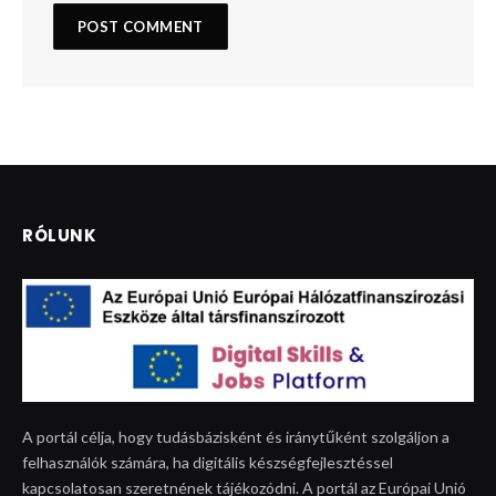
RÓLUNK
A portál célja, hogy tudásbázisként és iránytűként szolgáljon a
felhasználók számára, ha digitális készségfejlesztéssel
kapcsolatosan szeretnének tájékozódni. A portál az Európai Unió