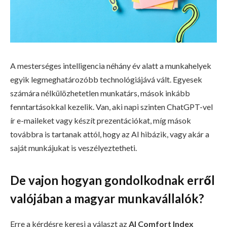
A mesterséges intelligencia néhány év alatt a munkahelyek
egyik legmeghatározóbb technológiájává vált. Egyesek
számára nélkülözhetetlen munkatárs, mások inkább
fenntartásokkal kezelik. Van, aki napi szinten ChatGPT-vel
ír e-maileket vagy készít prezentációkat, míg mások
továbbra is tartanak attól, hogy az AI hibázik, vagy akár a
saját munkájukat is veszélyeztetheti.
De vajon hogyan gondolkodnak erről
valójában a magyar munkavállalók?
Erre a kérdésre keresi a választ az
AI Comfort Index