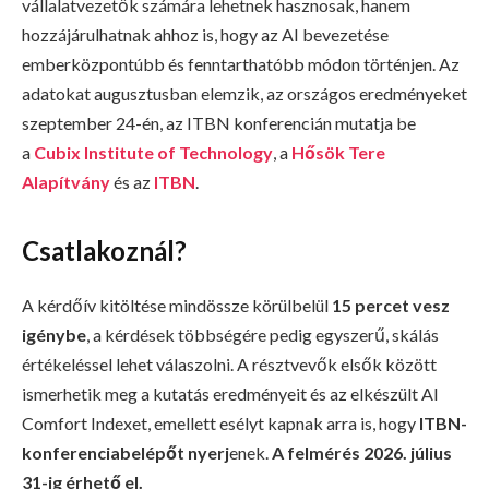
vállalatvezetők számára lehetnek hasznosak, hanem
hozzájárulhatnak ahhoz is, hogy az AI bevezetése
emberközpontúbb és fenntarthatóbb módon történjen. Az
adatokat augusztusban elemzik, az országos eredményeket
szeptember 24-én, az ITBN konferencián mutatja be
a
Cubix Institute of Technology
, a
Hősök Tere
Alapítvány
és az
ITBN
.
Csatlakoznál?
A kérdőív kitöltése mindössze körülbelül
15 percet vesz
igénybe
, a kérdések többségére pedig egyszerű, skálás
értékeléssel lehet válaszolni. A résztvevők elsők között
ismerhetik meg a kutatás eredményeit és az elkészült AI
Comfort Indexet, emellett esélyt kapnak arra is, hogy
ITBN-
konferenciabelépőt nyerj
enek.
A felmérés 2026. július
31-ig érhető el.