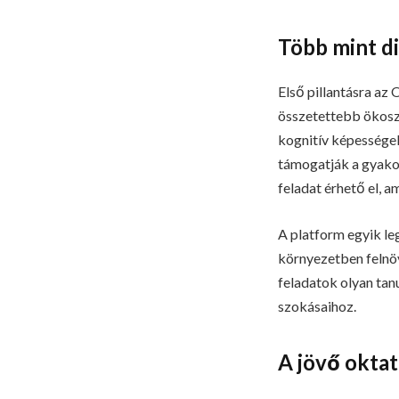
Több mint di
Első pillantásra az
összetettebb ökosz
kognitív képességek
támogatják a gyakor
feladat érhető el, 
A platform egyik le
környezetben felnöv
feladatok olyan tan
szokásaihoz.
A jövő oktat