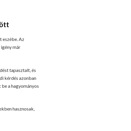
ött
t eszébe. Az
i igény már
ést tapasztalt, és
lódi kérdés azonban
het be a hagyományos
etekben hasznosak,