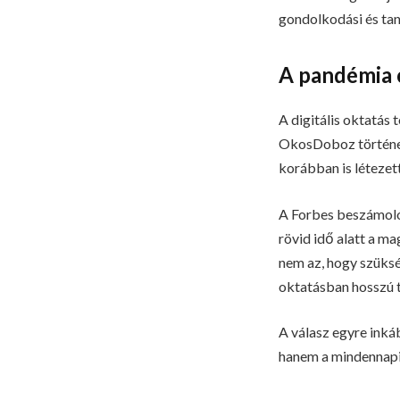
gondolkodási és tan
A pandémia c
A digitális oktatás
OkosDoboz története
korábban is létezett
A Forbes beszámolój
rövid idő alatt a m
nem az, hogy szüksé
oktatásban hosszú 
A válasz egyre inká
hanem a mindennapi 