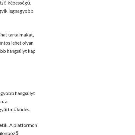
öző képességű,
 egyik legnagyobb
hat tartalmakat,
ntos lehet olyan
obb hangsúlyt kap
nagyobb hangsúlyt
n: a
együttműködés.
etik. A platformon
különböző