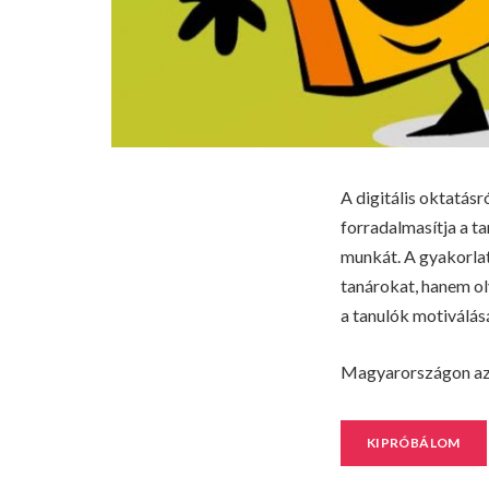
A digitális oktatás
forradalmasítja a t
munkát. A gyakorla
tanárokat, hanem ol
a tanulók motiválás
Magyarországon a
KIPRÓBÁLOM