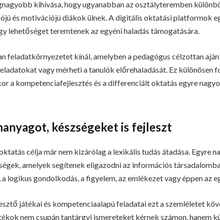
egnagyobb kihívása, hogy ugyanabban az osztályteremben különb
pójú és motivációjú diákok ülnek. A digitális oktatási platformok
gy lehetőséget teremtenek az egyéni haladás támogatására.
 feladatkörnyezetet kínál, amelyben a pedagógus célzottan ajánl
eladatokat vagy mérheti a tanulók előrehaladását. Ez különösen fo
r a kompetenciafejlesztés és a differenciált oktatás egyre nagy
nyagot, készségeket is fejleszt
oktatás célja már nem kizárólag a lexikális tudás átadása. Egyre 
ségek, amelyek segítenek eligazodni az információs társadalomba
a logikus gondolkodás, a figyelem, az emlékezet vagy éppen az 
ztő játékai és kompetenciaalapú feladatai ezt a szemléletet köv
játékok nem csupán tantárgyi ismereteket kérnek számon, hanem 