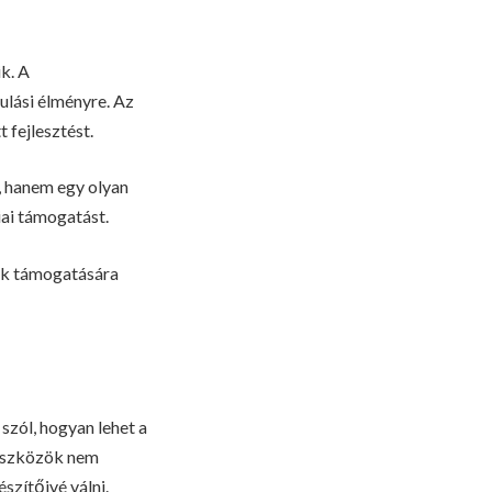
k. A
lási élményre. Az
 fejlesztést.
, hanem egy olyan
iai támogatást.
tak támogatására
szól, hogyan lehet a
 eszközök nem
szítőivé válni.