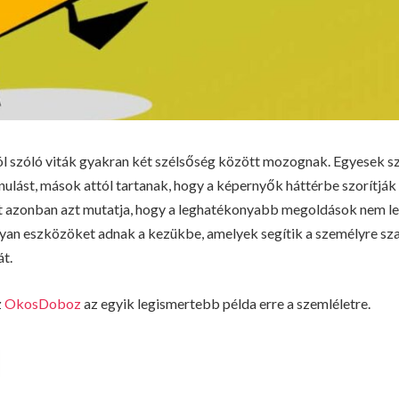
ról szóló viták gyakran két szélsőség között mozognak. Egyesek sz
anulást, mások attól tartanak, hogy a képernyők háttérbe szorítják
t azonban azt mutatja, hogy a leghatékonyabb megoldások nem lec
yan eszközöket adnak a kezükbe, amelyek segítik a személyre szab
át.
z
OkosDoboz
az egyik legismertebb példa erre a szemléletre.