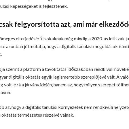
ulási képességeket is fejlesztenek.
sak felgyorsította azt, ami már elkezdőd
 tömeges elterjedéséről sokaknak még mindig a 2020-as időszak ju
 azonban jól mutatja, hogy a digitális tanulási megoldások iránt
.
a szerint a platform a távoktatás időszakában rendkívüli növeked
agyar digitális oktatás egyik legismertebb szereplőjévé vált. A va
g volt-e rá a járvány idején, hanem az, hogy milyen szerepet tölt
távon.
bb az, hogy a digitális tanulási környezetek nem rendkívüli helyz
oktatás természetes részeivé válnak.