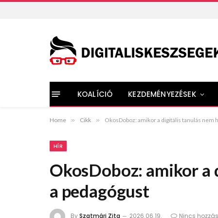
KOALÍCIÓ
KEZDEMÉNYEZÉSEK
Home
»
Cikk
»
OkosDoboz: amikor a digitális tanulás nem 
HÍR
OkosDoboz: amikor a d
a pedagógust
By
Szatmári Zita
2026.06.19.
Nincs hozzá