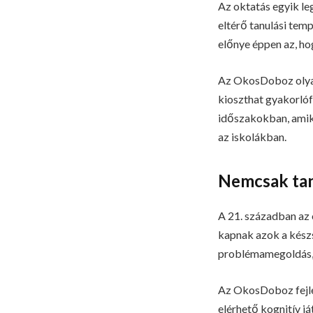
Az oktatás egyik l
eltérő tanulási tem
előnye éppen az, ho
Az OkosDoboz olyan
kioszthat gyakorlóf
időszakokban, amiko
az iskolákban.
Nemcsak tana
A 21. században az 
kapnak azok a kész
problémamegoldás, 
Az OkosDoboz fejles
elérhető kognitív 