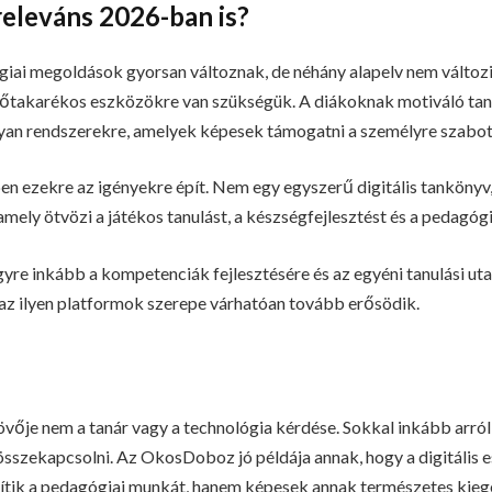
releváns 2026-ban is?
iai megoldások gyorsan változnak, de néhány alapelv nem változi
takarékos eszközökre van szükségük. A diákoknak motiváló tanu
yan rendszerekre, amelyek képesek támogatni a személyre szabott
 ezekre az igényekre épít. Nem egy egyszerű digitális tankönyv
amely ötvözi a játékos tanulást, a készségfejlesztést és a pedagóg
yre inkább a kompetenciák fejlesztésére és az egyéni tanulási u
, az ilyen platformok szerepe várhatóan tovább erősödik.
jövője nem a tanár vagy a technológia kérdése. Sokkal inkább arról 
összekapcsolni. Az OkosDoboz jó példája annak, hogy a digitális
esítik a pedagógiai munkát, hanem képesek annak természetes kiegé