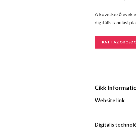
A következő évek eg
digitális tanulási 
KATT AZ OKOSD
Cikk Informati
Website link
Digitális techno