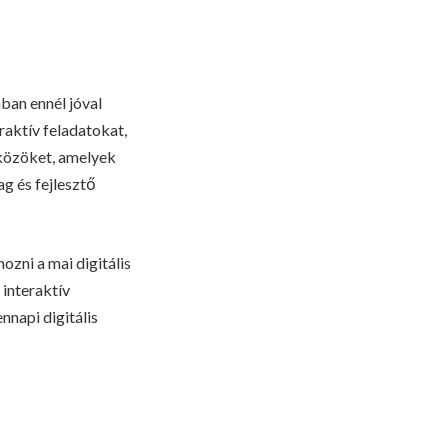
ban ennél jóval
aktív feladatokat,
zközöket, amelyek
g és fejlesztő
zni a mai digitális
 interaktív
nnapi digitális