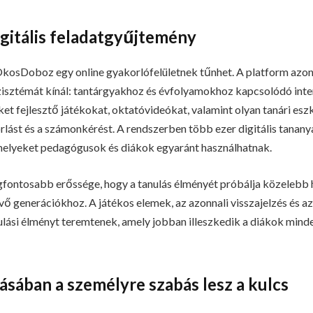
gitális feladatgyűjtemény
 OkosDoboz egy online gyakorlófelületnek tűnhet. A platform azon
isztémát kínál: tantárgyakhoz és évfolyamokhoz kapcsolódó inter
et fejlesztő játékokat, oktatóvideókat, valamint olyan tanári es
lást és a számonkérést. A rendszerben több ezer digitális tananya
amelyeket pedagógusok és diákok egyaránt használhatnak.
gfontosabb erőssége, hogy a tanulás élményét próbálja közelebb ho
ő generációkhoz. A játékos elemek, az azonnali visszajelzés és az
ulási élményt teremtenek, amely jobban illeszkedik a diákok minde
ásában a személyre szabás lesz a kulcs