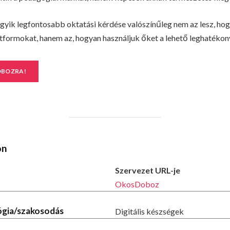
yik legfontosabb oktatási kérdése valószínűleg nem az lesz, hog
platformokat, hanem az, hogyan használjuk őket a lehető leghatéko
OBOZRA!
on
Szervezet URL-je
OkosDoboz
lógia/szakosodás
Digitális készségek