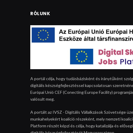
RÓLUNK
A portál célja, hogy tudásbázisként és iránytűként szolg
digitális készségfejlesztéssel kapcsolatosan szeretnéne
Európai Unió CEF (Conecting Europe Facility) programjá
valósult meg.
A portált az IVSZ - Digitális Vállalkzások Szövetsége üze
munkahelyekért koalíció részeként, mely nemzeti koalíció
Platform részét képzi és célja, hogy katalizálja és elős
digitális készségfejlesztését Magyarországon.