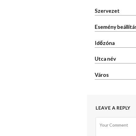
Szervezet
Esemény beállítá
Időzóna
Utca név
Város
LEAVE A REPLY