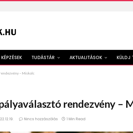
KÉPZÉSEK
TUDÁSTÁR
AKTUALITÁSOK
KÜLDJ 
ó rendezvény – Miskolc
 pályaválasztó rendezvény – 
22.12.19.
Nincs hozzászólás
1 Min Read