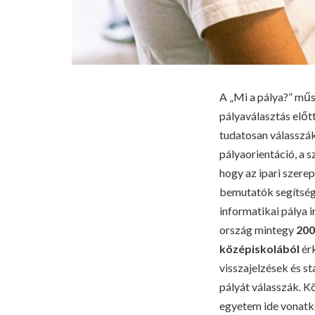
A „Mi a pálya?” műsz
pályaválasztás előt
tudatosan válasszák
pályaorientáció, a 
hogy az ipari szere
bemutatók segítségé
informatikai pálya 
ország mintegy
200
középiskolából
ér
visszajelzések és s
pályát válasszák.
K
egyetem ide vonatk