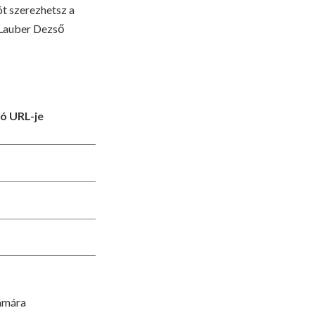
ót szerezhetsz a
Lauber Dezső
ó URL-je
zámára