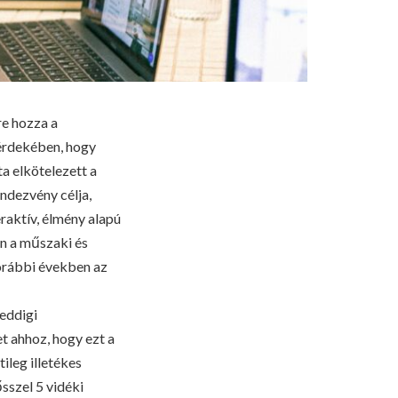
re hozza a
 érdekében, hogy
a elkötelezett a
ndezvény célja,
raktív, élmény alapú
an a műszaki és
orábbi években az
 eddigi
t ahhoz, hogy ezt a
tileg illetékes
ősszel 5 vidéki