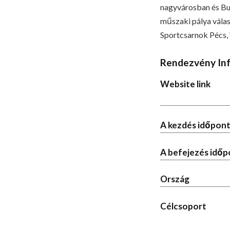
nagyvárosban és Bud
műszaki pálya vála
Sportcsarnok
Pécs,
Rendezvény In
Website link
A kezdés időpont
A befejezés időp
Ország
Célcsoport