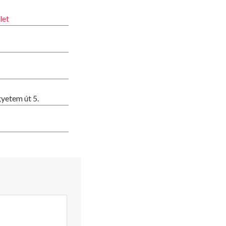
let
yetem út 5.