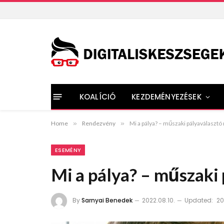
KOALÍCIÓ
KEZDEMÉNYEZÉSEK
Home
»
Rendezvény
»
Mi a pálya? – műszaki pályaválaszt
ESEMÉNY
Mi a pálya? – műszaki
By
Sarnyai Benedek
2022.08.10.
Updated:
20