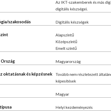
Az IKT-szakemberek és más digi
digitális készségei.
lógia/szakosodás
Digitális készségek
szint
Alapszintű
Középszintű
Emelt szintű
- Ország
Magyarország
 az oktatásnak és képzésnek
Tovább nem részletezett általá
képesítések
Magyar
típusa
Helyi kezdeményezés