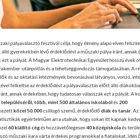
aki pályaválasztó fesztivál célja, hogy élmény alapú elven felszín
t álló gyerekekben lévő érdeklődést a műszaki pálya iránt, annak
 ezt a pályát.
A Magyar Elektrotechnikai Egyesület hosszú évek ót
szakember-utánpótlás és a tehetséggondozás támogatásában. A re
plők és az oktatási intézmények bevonásával látványos, vonzó, inte
vel felkeltse az érdeklődést a pályaválasztás előtt álló diákokb
iránt, annak érdekében, hogy tudatosan válasszák ezt a pályát.
A k
 településéről, több, mint 500 általános iskolából
és
200
kezett
közel 50.000
csillogó szemű, érdeklődő
diák és tanár
. Az
tatisztikák egyértelműen arra utalnak, hogy sokan itt kapnak kedve
özel
60 kiállító cég
és hozzávetőlegesen
40 középiskola
és terüle
ozó műszaki kara várta érdekes programokkal a fiatalokat.
Idén 