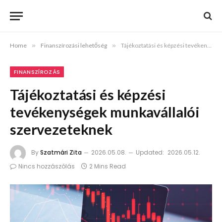
Home
»
Finanszírozási lehetőség
»
Tájékoztatási és képzési tevékenységek munkavállalói szervezeteknek
FINANSZÍROZÁS
Tájékoztatási és képzési
tevékenységek munkavállalói
szervezeteknek
By
Szatmári Zita
2026.05.08.
Updated:
2026.05.12.
Nincs hozzászólás
2 Mins Read