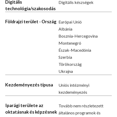
Digitális
Digitális készségek
technológia/szakosodás
Földrajzi terület - Ország
Európai Unió
Albánia
Bosznia-Hercegovina
Montenegró
Észak-Macedónia
Szerbia
Törökország
Ukrajna
Kezdeményezés típusa
Uniós intézményi
kezdeményezés
Iparági területe az
Tovább nem részletezett
oktatásnak és képzésnek
általános programok és