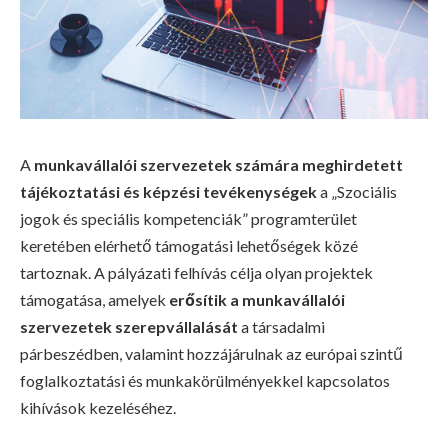
A
munkavállalói szervezetek számára meghirdetett
tájékoztatási és képzési tevékenységek
a „Szociális
jogok és speciális kompetenciák” programterület
keretében elérhető támogatási lehetőségek közé
tartoznak. A pályázati felhívás célja olyan projektek
támogatása, amelyek
erősítik a munkavállalói
szervezetek szerepvállalását
a társadalmi
párbeszédben, valamint hozzájárulnak az európai szintű
foglalkoztatási és munkakörülményekkel kapcsolatos
kihívások kezeléséhez.