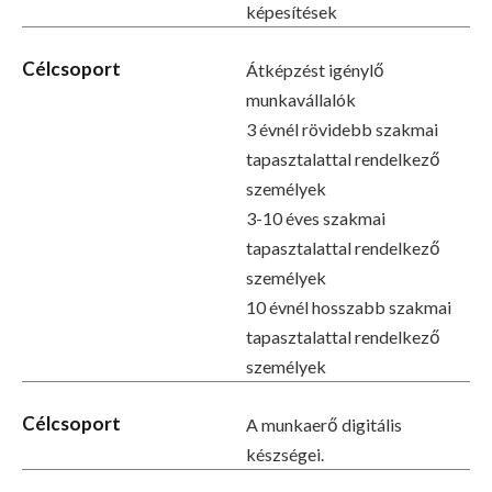
képesítések
Célcsoport
Átképzést igénylő
munkavállalók
3 évnél rövidebb szakmai
tapasztalattal rendelkező
személyek
3-10 éves szakmai
tapasztalattal rendelkező
személyek
10 évnél hosszabb szakmai
tapasztalattal rendelkező
személyek
Célcsoport
A munkaerő digitális
készségei.