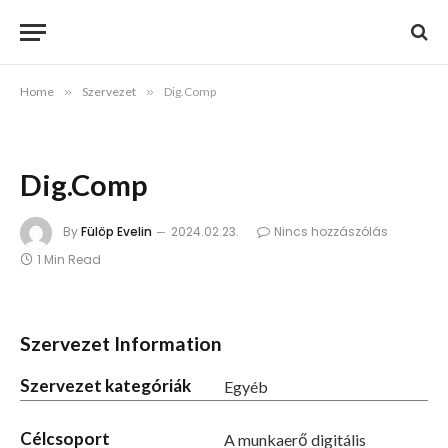
Home
»
Szervezet
»
Dig.Comp
Dig.Comp
By
Fülöp Evelin
2024.02.23.
Nincs hozzászólás
1 Min Read
Szervezet Information
Szervezet kategóriák
Egyéb
Célcsoport
A munkaerő digitális