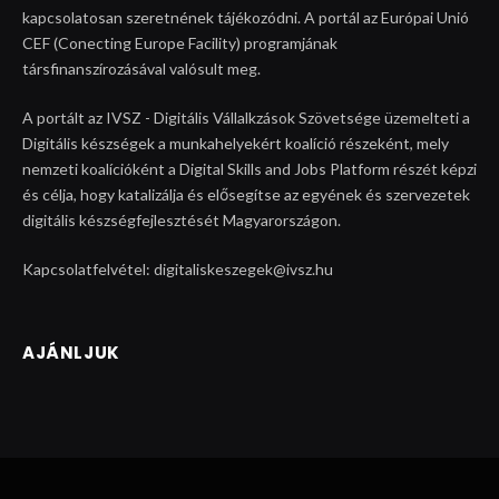
kapcsolatosan szeretnének tájékozódni. A portál az Európai Unió
CEF (Conecting Europe Facility) programjának
társfinanszírozásával valósult meg.
A portált az IVSZ - Digitális Vállalkzások Szövetsége üzemelteti a
Digitális készségek a munkahelyekért koalíció részeként, mely
nemzeti koalícióként a Digital Skills and Jobs Platform részét képzi
és célja, hogy katalizálja és elősegítse az egyének és szervezetek
digitális készségfejlesztését Magyarországon.
Kapcsolatfelvétel: digitaliskeszegek@ivsz.hu
AJÁNLJUK