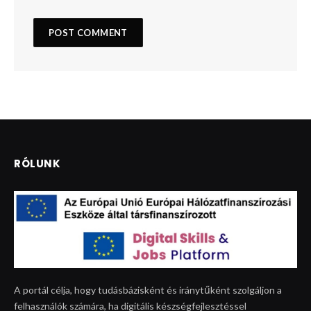
RÓLUNK
A portál célja, hogy tudásbázisként és iránytűként szolgáljon a
felhasználók számára, ha digitális készségfejlesztéssel