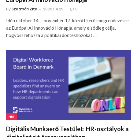
By
Szatmári Zita
2026.04.29.
0
Idén október 14. – november 17. között kerül megrendezésre
az Európai AI Innováció Hónapja, amely elsődleg célja,
hogyösszehozza a politikai döntéshozókat,…
HÍR
Digitális Munkaerő Testület: HR-osztályok a