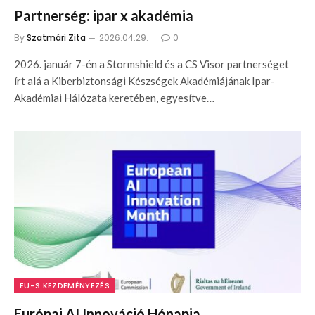
Partnerség: ipar x akadémia
By
Szatmári Zita
2026.04.29.
0
2026. január 7-én a Stormshield és a CS Visor partnerséget
írt alá a Kiberbiztonsági Készségek Akadémiájának Ipar-
Akadémiai Hálózata keretében, egyesítve…
EU-S KEZDEMÉNYEZÉS
Európai AI Innováció Hónapja