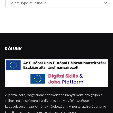
RÓLUNK
A portál célja, hogy tudásbázisként és iránytűként szolgáljon a
felhasználók számára, ha digitális készségfejlesztéssel
kapcsolatosan szeretnének tájékozódni. A portál az Európai Unió
CEF (Conecting Europe Facility) programjának