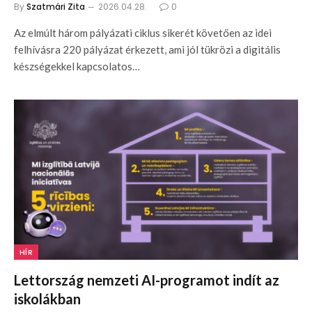
By
Szatmári Zita
2026.04.28.
0
Az elmúlt három pályázati ciklus sikerét követően az idei
felhívásra 220 pályázat érkezett, ami jól tükrözi a digitális
készségekkel kapcsolatos…
HÍR
Lettország nemzeti AI-programot indít az
iskolákban