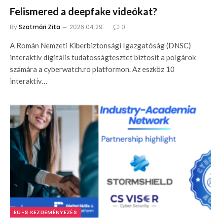
Felismered a deepfake videókat?
By
Szatmári Zita
2026.04.29.
0
A Román Nemzeti Kiberbiztonsági Igazgatóság (DNSC)
interaktív digitális tudatosságtesztet biztosít a polgárok
számára a cyberwatch.ro platformon. Az eszköz 10
interaktív…
EU-S KEZDEMÉNYEZÉS