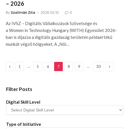
– 2026
By
Szatmári Zita
2026.03.10.
0
Az IVSZ – Digitális Vállalkozások Szövetsége és
a Women in Technology Hungary (WiTH) Egyesület 2026-
ban is díjazza a digitális gazdaság területén példaértékű
munkát végző hölgyeket. A „Női…
Previous
Next
…
…
1
5
6
7
8
9
30
Filter Posts
Digital Skill Level
Type of Initiative