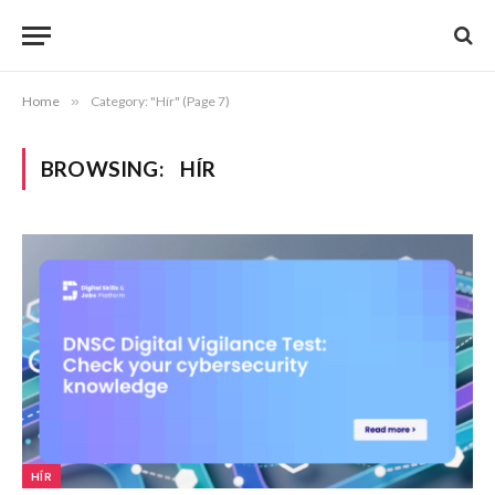
Home
»
Category: "Hír" (Page 7)
BROWSING:
HÍR
HÍR