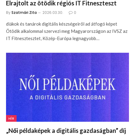
Elrajtolt az ötödik régiós IT Fitneszteszt
By
Szatmári Zita
2026.03.30.
0
diákok és tanárok digitális készségeiről ad átfogó képet
Ötödik alkalommal szervezi meg Magyarországon az IVSZ az
IT Fitnesztesztet, Közép-Európa legnagyobb…
HÍR
„Női példaképek a digitális gazdaságban” díj