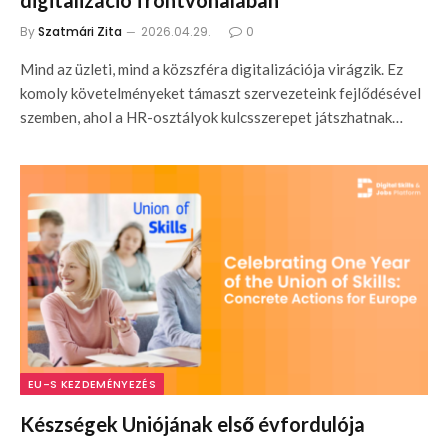
digitalizáció frontvonalában
By
Szatmári Zita
2026.04.29.
0
Mind az üzleti, mind a közszféra digitalizációja virágzik. Ez
komoly követelményeket támaszt szervezeteink fejlődésével
szemben, ahol a HR-osztályok kulcsszerepet játszhatnak…
EU-S KEZDEMÉNYEZÉS
Készségek Uniójának első évfordulója