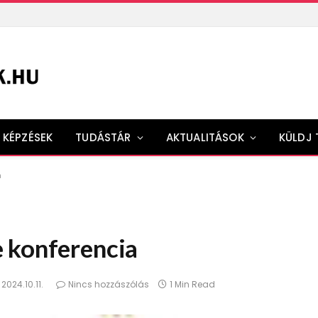
KÉPZÉSEK
TUDÁSTÁR
AKTUALITÁSOK
KÜLDJ 
a
 konferencia
2024.10.11.
Nincs hozzászólás
1 Min Read