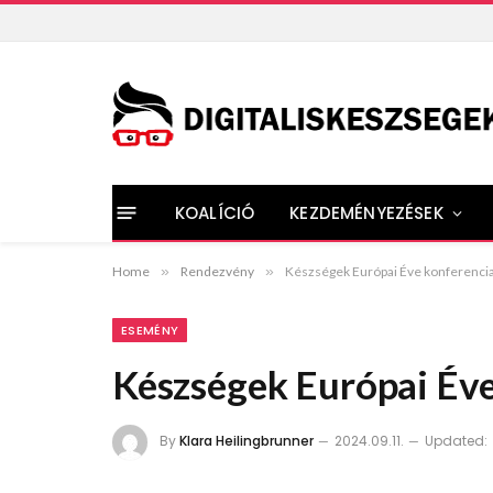
KOALÍCIÓ
KEZDEMÉNYEZÉSEK
Home
»
Rendezvény
»
Készségek Európai Éve konferenci
ESEMÉNY
Készségek Európai Éve
By
Klara Heilingbrunner
2024.09.11.
Updated: