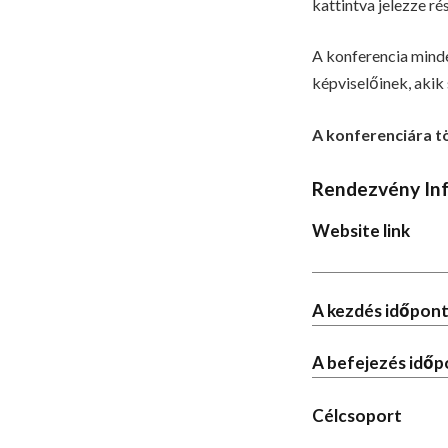
kattintva jelezze ré
A konferencia minde
képviselőinek, akik
A konferenciára tö
Rendezvény In
Website link
A kezdés időpont
A befejezés időp
Célcsoport