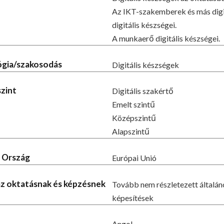
Az IKT-szakemberek és más digi
digitális készségei.
A munkaerő digitális készségei.
lógia/szakosodás
Digitális készségek
szint
Digitális szakértő
Emelt szintű
Középszintű
Alapszintű
- Ország
Európai Unió
 az oktatásnak és képzésnek
Tovább nem részletezett általá
képesítések
Angol