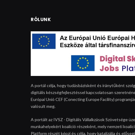
RÓLUNK
A portál célja, hogy tudásbázisként és iránytűként szolg
digitális készségfejlesztéssel kapcsolatosan szeretnéne
Európai Unió CEF (Conecting Europe Facility) programjá
valósult meg.
A portált az IVSZ - Digitális Vállalkzások Szövetsége üze
munkahelyekért koalíció részeként, mely nemzeti koalíció
Platform részét képzi és célja, hogy katalizálja és elős