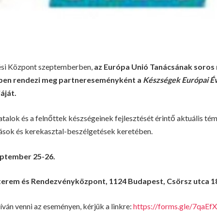
ési Központ szeptemberben,
az Európa Unió Tanácsának soros
ben rendezi meg partnereseményként a
Készségek Európai É
áját.
atalok és a felnőttek készségeinek fejlesztését érintő aktuális té
ások és kerekasztal-beszélgetések keretében.
eptember 25-26.
tterem és Rendezvényközpont, 1124 Budapest, Csörsz utca 1
ván venni az eseményen, kérjük a linkre:
https://forms.gle/7qa