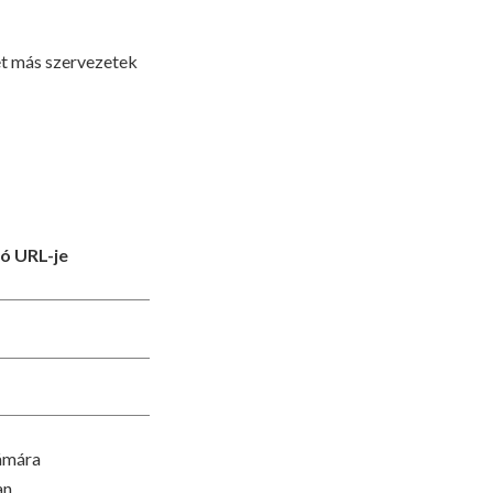
et más szervezetek
ó URL-je
zámára
n.