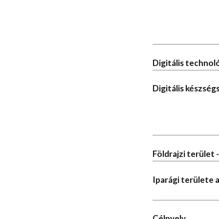
Digitális techno
Digitális készség
Földrajzi terület 
Iparági területe
Célnyelv